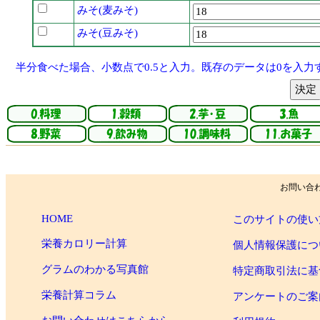
みそ(麦みそ)
みそ(豆みそ)
半分食べた場合、小数点で0.5と入力。既存のデータは0を入力
お問い合
HOME
このサイトの使い
栄養カロリー計算
個人情報保護につ
グラムのわかる写真館
特定商取引法に基
栄養計算コラム
アンケートのご案