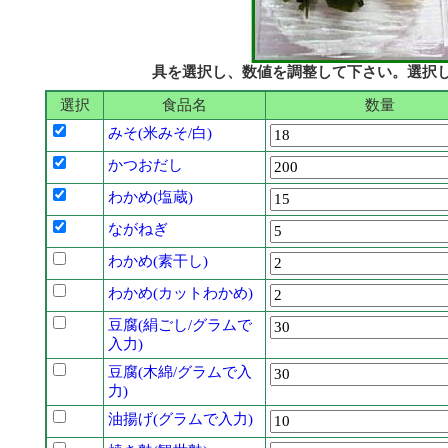
具を選択し、数値を調整して下さい。選択
選択
食品名
数量
みそ(米みそ/白)
かつおだし
わかめ(塩蔵)
ながねぎ
わかめ(素干し)
わかめ(カットわかめ)
豆腐(絹ごし/グラムで
入力)
豆腐(木綿/グラムで入
力)
油揚げ(グラムで入力)