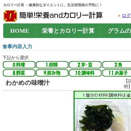
カロリー計算 －健康的なダイエットに、生活習慣病の予防に！
ログ
HOME
栄養とカロリー計算
グラムの
食事内容入力
下記から選択
【
わかめの味噌汁
明