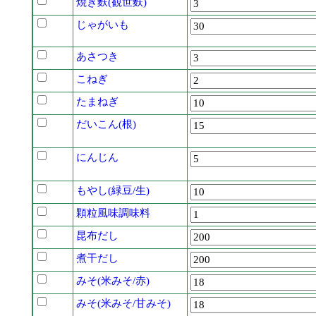
焼き麩(観世麩)
じゃがいも
あさつき
こねぎ
たまねぎ
だいこん(根)
にんじん
もやし(緑豆/生)
顆粒風味調味料
昆布だし
煮干だし
みそ(米みそ/赤)
みそ(米みそ/甘みそ)