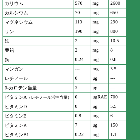
570
mg
2600
カリウム
70
mg
650
カルシウム
110
mg
290
マグネシウム
190
mg
800
リン
2
mg
10.5
鉄
2
mg
8
亜鉛
0.24
mg
0.8
銅
---
mg
3.5
マンガン
0
μg
---
レチノール
3
μg
---
β-カロテン当量
0
μgRAE
700
ビタミンA
（レチノール活性当量）
0
μg
5.5
ビタミンD
0.8
mg
6
ビタミンE
7
μg
150
ビタミンK
0.22
mg
1.1
ビタミンB1