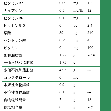
0.09
mg
1.2
ビタミンB2
0.5
mgNE
12
ナイアシン
0.11
mg
1.2
ビタミンB6
0
μg
2.4
ビタミンB12
39
μg
240
葉酸
0.29
mg
4
パントテン酸
0
mg
100
ビタミンC
1.22
g
飽和脂肪酸
～16
1.73
g
---
一価不飽和脂肪酸
4.93
g
---
多価不飽和脂肪酸
0
mg
---
コレステロール
0.9
g
---
水溶性食物繊維
6.1
g
---
不溶性食物繊維
7
g
18
食物繊維総量
0
g
食塩相当量
～7