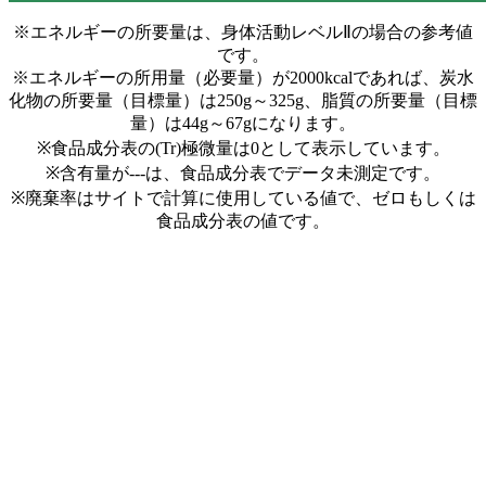
※エネルギーの所要量は、身体活動レベルⅡの場合の参考値
です。
※エネルギーの所用量（必要量）が2000kcalであれば、炭水
化物の所要量（目標量）は250g～325g、脂質の所要量（目標
量）は44g～67gになります。
※食品成分表の(Tr)極微量は0として表示しています。
※含有量が---は、食品成分表でデータ未測定です。
※廃棄率はサイトで計算に使用している値で、ゼロもしくは
食品成分表の値です。