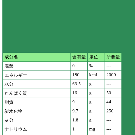
成分名
含有量
単位
所要量
0
%
---
廃棄
180
kcal
2000
エネルギー
63.5
g
---
水分
16
g
50
たんぱく質
9
g
44
脂質
9.7
g
250
炭水化物
1.8
g
---
灰分
1
mg
---
ナトリウム