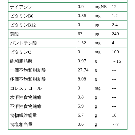
0.9
mgNE
12
ナイアシン
0.36
mg
1.2
ビタミンB6
0
μg
2.4
ビタミンB12
63
μg
240
葉酸
1.32
mg
4
パントテン酸
0
mg
100
ビタミンC
9.97
g
飽和脂肪酸
～16
27.74
g
---
一価不飽和脂肪酸
8.08
g
---
多価不飽和脂肪酸
0
mg
---
コレステロール
0.8
g
---
水溶性食物繊維
5.9
g
---
不溶性食物繊維
6.7
g
18
食物繊維総量
0.6
g
食塩相当量
～7