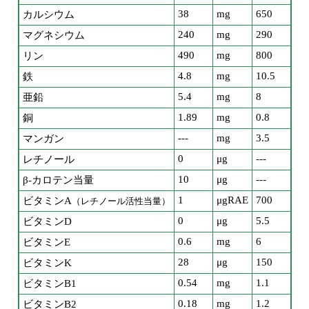
38
mg
650
カルシウム
240
mg
290
マグネシウム
490
mg
800
リン
4.8
mg
10.5
鉄
5.4
mg
8
亜鉛
1.89
mg
0.8
銅
---
mg
3.5
マンガン
0
μg
---
レチノール
10
μg
---
β-カロテン当量
1
μgRAE
700
ビタミンA
（レチノール活性当量）
0
μg
5.5
ビタミンD
0.6
mg
6
ビタミンE
28
μg
150
ビタミンK
0.54
mg
1.1
ビタミンB1
0.18
mg
1.2
ビタミンB2