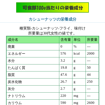
カシューナッツの栄養成分
種実類-カシューナッツ-フライ、味付け
所要量は30代女性の値です。
成分名
含有量
単位
所要量
0
%
---
廃棄
576
kcal
2000
エネルギー
3.2
g
---
水分
19.8
g
50
たんぱく質
47.6
g
44
脂質
26.7
g
250
炭水化物
2.7
g
---
灰分
220
mg
---
ナトリウム
590
mg
2600
カリウム