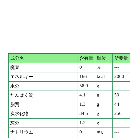
成分名
含有量
単位
所要量
0
%
---
廃棄
166
kcal
2000
エネルギー
58.9
g
---
水分
4.1
g
50
たんぱく質
1.3
g
44
脂質
34.5
g
250
炭水化物
1.2
g
---
灰分
0
mg
---
ナトリウム