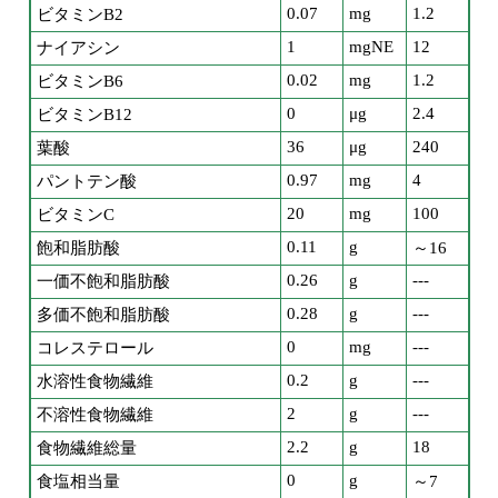
0.07
mg
1.2
ビタミンB2
1
mgNE
12
ナイアシン
0.02
mg
1.2
ビタミンB6
0
μg
2.4
ビタミンB12
36
μg
240
葉酸
0.97
mg
4
パントテン酸
20
mg
100
ビタミンC
0.11
g
飽和脂肪酸
～16
0.26
g
---
一価不飽和脂肪酸
0.28
g
---
多価不飽和脂肪酸
0
mg
---
コレステロール
0.2
g
---
水溶性食物繊維
2
g
---
不溶性食物繊維
2.2
g
18
食物繊維総量
0
g
食塩相当量
～7