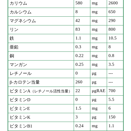
580
mg
2600
カリウム
8
mg
650
カルシウム
42
mg
290
マグネシウム
83
mg
800
リン
1.1
mg
10.5
鉄
0.3
mg
8
亜鉛
0.22
mg
0.8
銅
0.25
mg
3.5
マンガン
0
μg
---
レチノール
260
μg
---
β-カロテン当量
22
μgRAE
700
ビタミンA
（レチノール活性当量）
0
μg
5.5
ビタミンD
1.5
mg
6
ビタミンE
3
μg
150
ビタミンK
0.24
mg
1.1
ビタミンB1