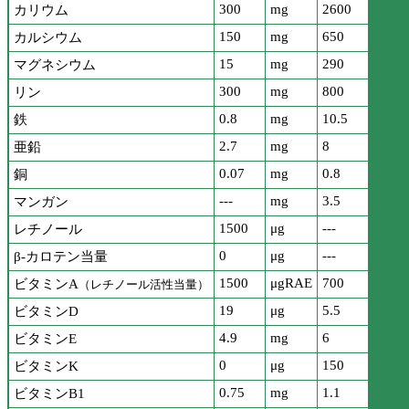
300
mg
2600
カリウム
150
mg
650
カルシウム
15
mg
290
マグネシウム
300
mg
800
リン
0.8
mg
10.5
鉄
2.7
mg
8
亜鉛
0.07
mg
0.8
銅
---
mg
3.5
マンガン
1500
μg
---
レチノール
0
μg
---
β-カロテン当量
1500
μgRAE
700
ビタミンA
（レチノール活性当量）
19
μg
5.5
ビタミンD
4.9
mg
6
ビタミンE
0
μg
150
ビタミンK
0.75
mg
1.1
ビタミンB1