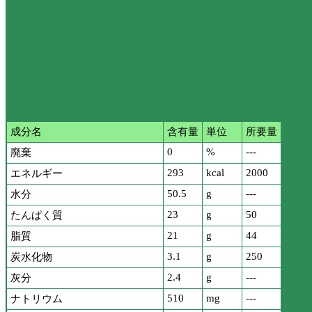
成分名
含有量
単位
所要量
0
%
---
廃棄
293
kcal
2000
エネルギー
50.5
g
---
水分
23
g
50
たんぱく質
21
g
44
脂質
3.1
g
250
炭水化物
2.4
g
---
灰分
510
mg
---
ナトリウム