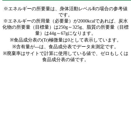
※エネルギーの所要量は、身体活動レベルⅡの場合の参考値
です。
※エネルギーの所用量（必要量）が2000kcalであれば、炭水
化物の所要量（目標量）は250g～325g、脂質の所要量（目標
量）は44g～67gになります。
※食品成分表の(Tr)極微量は0として表示しています。
※含有量が---は、食品成分表でデータ未測定です。
※廃棄率はサイトで計算に使用している値で、ゼロもしくは
食品成分表の値です。