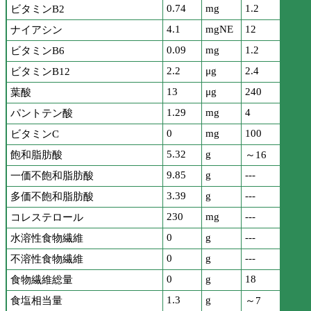
0.74
mg
1.2
ビタミンB2
4.1
mgNE
12
ナイアシン
0.09
mg
1.2
ビタミンB6
2.2
μg
2.4
ビタミンB12
13
μg
240
葉酸
1.29
mg
4
パントテン酸
0
mg
100
ビタミンC
5.32
g
飽和脂肪酸
～16
9.85
g
---
一価不飽和脂肪酸
3.39
g
---
多価不飽和脂肪酸
230
mg
---
コレステロール
0
g
---
水溶性食物繊維
0
g
---
不溶性食物繊維
0
g
18
食物繊維総量
1.3
g
食塩相当量
～7