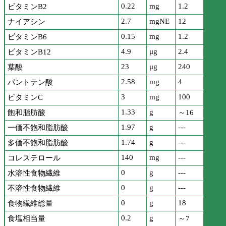
0.22
mg
1.2
ビタミンB2
2.7
mgNE
12
ナイアシン
0.15
mg
1.2
ビタミンB6
4.9
μg
2.4
ビタミンB12
23
μg
240
葉酸
2.58
mg
4
パントテン酸
3
mg
100
ビタミンC
1.33
g
飽和脂肪酸
～16
1.97
g
---
一価不飽和脂肪酸
1.74
g
---
多価不飽和脂肪酸
140
mg
---
コレステロール
0
g
---
水溶性食物繊維
0
g
---
不溶性食物繊維
0
g
18
食物繊維総量
0.2
g
食塩相当量
～7