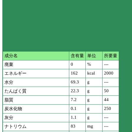
成分名
含有量
単位
所要量
0
%
---
廃棄
162
kcal
2000
エネルギー
69.3
g
---
水分
22.3
g
50
たんぱく質
7.2
g
44
脂質
0.1
g
250
炭水化物
1.1
g
---
灰分
83
mg
---
ナトリウム