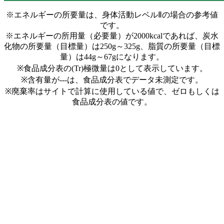
※エネルギーの所要量は、身体活動レベルⅡの場合の参考値
です。
※エネルギーの所用量（必要量）が2000kcalであれば、炭水
化物の所要量（目標量）は250g～325g、脂質の所要量（目標
量）は44g～67gになります。
※食品成分表の(Tr)極微量は0として表示しています。
※含有量が---は、食品成分表でデータ未測定です。
※廃棄率はサイトで計算に使用している値で、ゼロもしくは
食品成分表の値です。