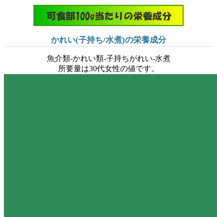
かれい(子持ち/水煮)の栄養成分
魚介類-かれい類-子持ちがれい-水煮
所要量は30代女性の値です。