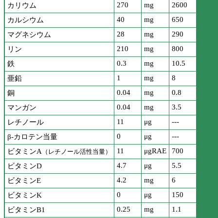
270
mg
2600
カリウム
40
mg
650
カルシウム
28
mg
290
マグネシウム
210
mg
800
リン
0.3
mg
10.5
鉄
1
mg
8
亜鉛
0.04
mg
0.8
銅
0.04
mg
3.5
マンガン
11
μg
---
レチノール
0
μg
---
β-カロテン当量
11
μgRAE
700
ビタミンA
（レチノール活性当量）
4.7
μg
5.5
ビタミンD
4.2
mg
6
ビタミンE
0
μg
150
ビタミンK
0.25
mg
1.1
ビタミンB1