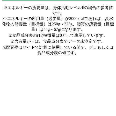
※エネルギーの所要量は、身体活動レベルⅡの場合の参考値
です。
※エネルギーの所用量（必要量）が2000kcalであれば、炭水
化物の所要量（目標量）は250g～325g、脂質の所要量（目標
量）は44g～67gになります。
※食品成分表の(Tr)極微量は0として表示しています。
※含有量が---は、食品成分表でデータ未測定です。
※廃棄率はサイトで計算に使用している値で、ゼロもしくは
食品成分表の値です。