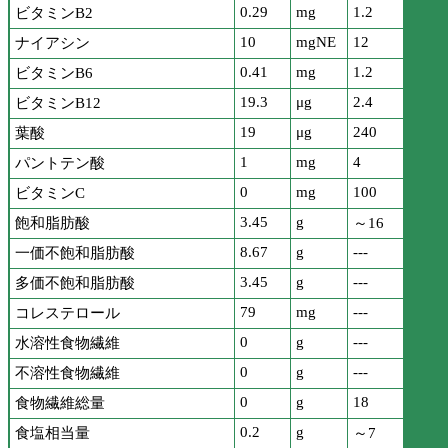
0.29
mg
1.2
ビタミンB2
10
mgNE
12
ナイアシン
0.41
mg
1.2
ビタミンB6
19.3
μg
2.4
ビタミンB12
19
μg
240
葉酸
1
mg
4
パントテン酸
0
mg
100
ビタミンC
3.45
g
飽和脂肪酸
～16
8.67
g
---
一価不飽和脂肪酸
3.45
g
---
多価不飽和脂肪酸
79
mg
---
コレステロール
0
g
---
水溶性食物繊維
0
g
---
不溶性食物繊維
0
g
18
食物繊維総量
0.2
g
食塩相当量
～7