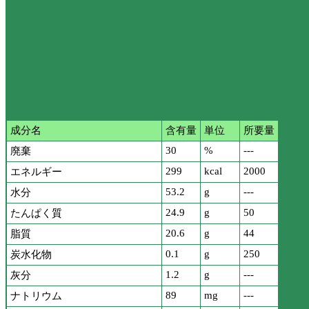
成分名
含有量
単位
所要量
30
%
---
廃棄
299
kcal
2000
エネルギー
53.2
g
---
水分
24.9
g
50
たんぱく質
20.6
g
44
脂質
0.1
g
250
炭水化物
1.2
g
---
灰分
89
mg
---
ナトリウム