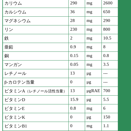
290
mg
2600
カリウム
36
mg
650
カルシウム
28
mg
290
マグネシウム
230
mg
800
リン
2
mg
10.5
鉄
0.9
mg
8
亜鉛
0.15
mg
0.8
銅
0.05
mg
3.5
マンガン
13
μg
---
レチノール
0
μg
---
β-カロテン当量
13
μgRAE
700
ビタミンA
（レチノール活性当量）
15.9
μg
5.5
ビタミンD
0.8
mg
6
ビタミンE
0
μg
150
ビタミンK
0
mg
1.1
ビタミンB1