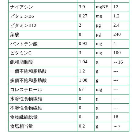
3.9
mgNE
12
ナイアシン
0.27
mg
1.2
ビタミンB6
2
μg
2.4
ビタミンB12
8
μg
240
葉酸
0.93
mg
4
パントテン酸
3
mg
100
ビタミンC
1.04
g
飽和脂肪酸
～16
1.2
g
---
一価不飽和脂肪酸
1.08
g
---
多価不飽和脂肪酸
67
mg
---
コレステロール
0
g
---
水溶性食物繊維
0
g
---
不溶性食物繊維
0
g
18
食物繊維総量
0.2
g
食塩相当量
～7