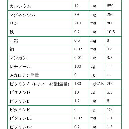
12
mg
650
カルシウム
29
mg
290
マグネシウム
210
mg
800
リン
0.2
mg
10.5
鉄
0.5
mg
8
亜鉛
0.02
mg
0.8
銅
0.01
mg
3.5
マンガン
180
μg
---
レチノール
0
μg
---
β-カロテン当量
180
μgRAE
700
ビタミンA
（レチノール活性当量）
10
μg
5.5
ビタミンD
1.2
mg
6
ビタミンE
0
μg
150
ビタミンK
0.02
mg
1.1
ビタミンB1
0.2
mg
1.2
ビタミンB2