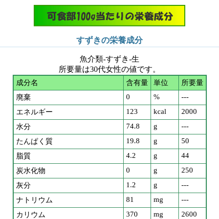
すずきの栄養成分
魚介類-すずき-生
所要量は30代女性の値です。
成分名
含有量
単位
所要量
0
%
---
廃棄
123
kcal
2000
エネルギー
74.8
g
---
水分
19.8
g
50
たんぱく質
4.2
g
44
脂質
0
g
250
炭水化物
1.2
g
---
灰分
81
mg
---
ナトリウム
370
mg
2600
カリウム