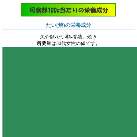
たい(焼)の栄養成分
魚介類-たい類-養殖、焼き
所要量は30代女性の値です。