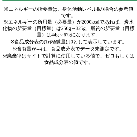
※エネルギーの所要量は、身体活動レベルⅡの場合の参考値
です。
※エネルギーの所用量（必要量）が2000kcalであれば、炭水
化物の所要量（目標量）は250g～325g、脂質の所要量（目標
量）は44g～67gになります。
※食品成分表の(Tr)極微量は0として表示しています。
※含有量が---は、食品成分表でデータ未測定です。
※廃棄率はサイトで計算に使用している値で、ゼロもしくは
食品成分表の値です。