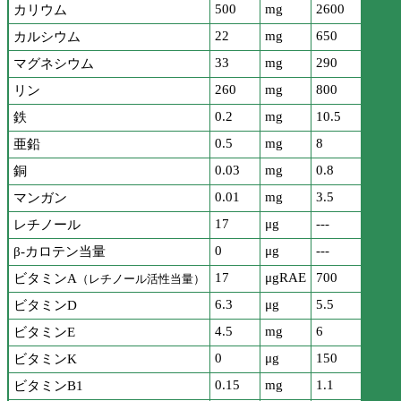
500
mg
2600
カリウム
22
mg
650
カルシウム
33
mg
290
マグネシウム
260
mg
800
リン
0.2
mg
10.5
鉄
0.5
mg
8
亜鉛
0.03
mg
0.8
銅
0.01
mg
3.5
マンガン
17
μg
---
レチノール
0
μg
---
β-カロテン当量
17
μgRAE
700
ビタミンA
（レチノール活性当量）
6.3
μg
5.5
ビタミンD
4.5
mg
6
ビタミンE
0
μg
150
ビタミンK
0.15
mg
1.1
ビタミンB1