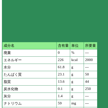
成分名
含有量
単位
所要量
0
%
---
廃棄
226
kcal
2000
エネルギー
61.8
g
---
水分
23.1
g
50
たんぱく質
13.6
g
44
脂質
0.1
g
250
炭水化物
1.4
g
---
灰分
59
mg
---
ナトリウム