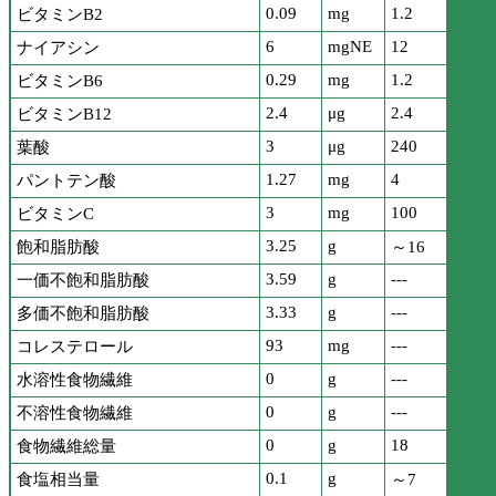
0.09
mg
1.2
ビタミンB2
6
mgNE
12
ナイアシン
0.29
mg
1.2
ビタミンB6
2.4
μg
2.4
ビタミンB12
3
μg
240
葉酸
1.27
mg
4
パントテン酸
3
mg
100
ビタミンC
3.25
g
飽和脂肪酸
～16
3.59
g
---
一価不飽和脂肪酸
3.33
g
---
多価不飽和脂肪酸
93
mg
---
コレステロール
0
g
---
水溶性食物繊維
0
g
---
不溶性食物繊維
0
g
18
食物繊維総量
0.1
g
食塩相当量
～7