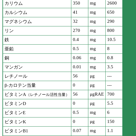
350
mg
2600
カリウム
41
mg
650
カルシウム
32
mg
290
マグネシウム
270
mg
800
リン
0.4
mg
10.5
鉄
0.5
mg
8
亜鉛
0.06
mg
0.8
銅
0.01
mg
3.5
マンガン
56
μg
---
レチノール
0
μg
---
β-カロテン当量
56
μgRAE
700
ビタミンA
（レチノール活性当量）
0
μg
5.5
ビタミンD
0.5
mg
6
ビタミンE
0
μg
150
ビタミンK
0.07
mg
1.1
ビタミンB1