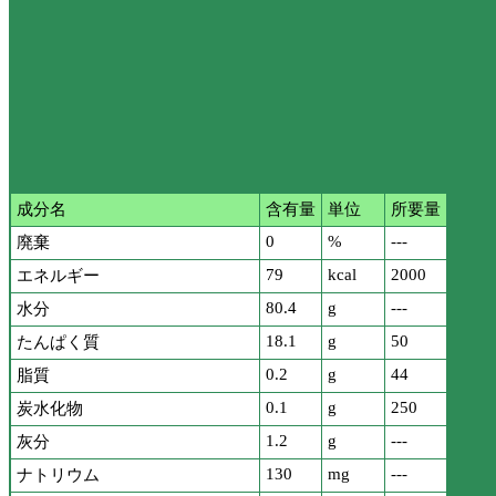
成分名
含有量
単位
所要量
0
%
---
廃棄
79
kcal
2000
エネルギー
80.4
g
---
水分
18.1
g
50
たんぱく質
0.2
g
44
脂質
0.1
g
250
炭水化物
1.2
g
---
灰分
130
mg
---
ナトリウム