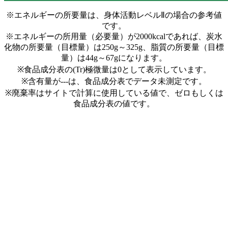
※エネルギーの所要量は、身体活動レベルⅡの場合の参考値
です。
※エネルギーの所用量（必要量）が2000kcalであれば、炭水
化物の所要量（目標量）は250g～325g、脂質の所要量（目標
量）は44g～67gになります。
※食品成分表の(Tr)極微量は0として表示しています。
※含有量が---は、食品成分表でデータ未測定です。
※廃棄率はサイトで計算に使用している値で、ゼロもしくは
食品成分表の値です。