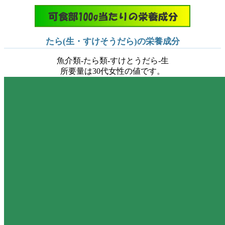
たら(生・すけそうだら)の栄養成分
魚介類-たら類-すけとうだら-生
所要量は30代女性の値です。