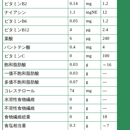
0.14
mg
1.2
ビタミンB2
1.1
mgNE
12
ナイアシン
0.05
mg
1.2
ビタミンB6
4
μg
2.4
ビタミンB12
6
μg
240
葉酸
0.4
mg
4
パントテン酸
0
mg
100
ビタミンC
0.03
g
飽和脂肪酸
～16
0.03
g
---
一価不飽和脂肪酸
0.07
g
---
多価不飽和脂肪酸
74
mg
---
コレステロール
0
g
---
水溶性食物繊維
0
g
---
不溶性食物繊維
0
g
18
食物繊維総量
0.3
g
食塩相当量
～7