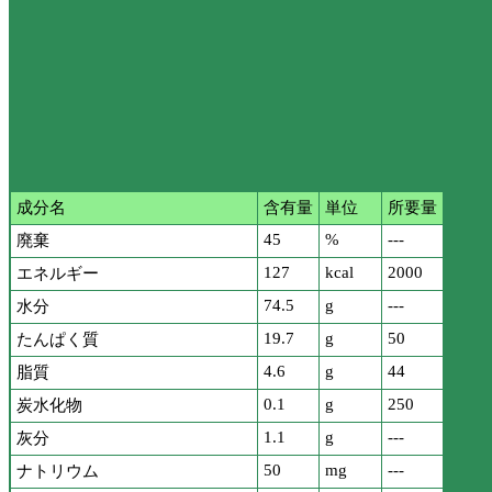
成分名
含有量
単位
所要量
45
%
---
廃棄
127
kcal
2000
エネルギー
74.5
g
---
水分
19.7
g
50
たんぱく質
4.6
g
44
脂質
0.1
g
250
炭水化物
1.1
g
---
灰分
50
mg
---
ナトリウム