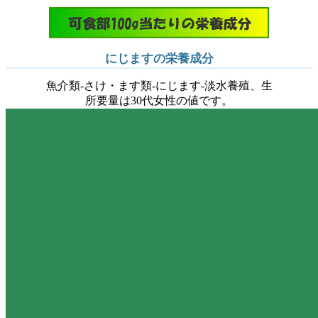
にじますの栄養成分
魚介類-さけ・ます類-にじます-淡水養殖、生
所要量は30代女性の値です。