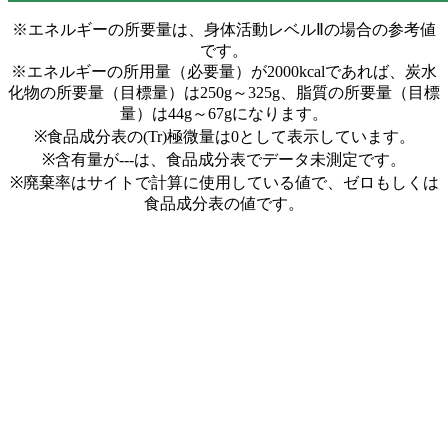
※エネルギーの所要量は、身体活動レベルⅡの場合の参考値
です。
※エネルギーの所用量（必要量）が2000kcalであれば、炭水
化物の所要量（目標量）は250g～325g、脂質の所要量（目標
量）は44g～67gになります。
※食品成分表の(Tr)極微量は0として表示しています。
※含有量が---は、食品成分表でデータ未測定です。
※廃棄率はサイトで計算に使用している値で、ゼロもしくは
食品成分表の値です。