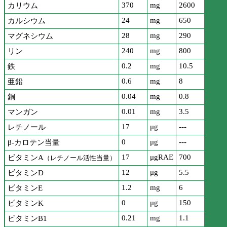
370
mg
2600
カリウム
24
mg
650
カルシウム
28
mg
290
マグネシウム
240
mg
800
リン
0.2
mg
10.5
鉄
0.6
mg
8
亜鉛
0.04
mg
0.8
銅
0.01
mg
3.5
マンガン
17
μg
---
レチノール
0
μg
---
β-カロテン当量
17
μgRAE
700
ビタミンA
（レチノール活性当量）
12
μg
5.5
ビタミンD
1.2
mg
6
ビタミンE
0
μg
150
ビタミンK
0.21
mg
1.1
ビタミンB1