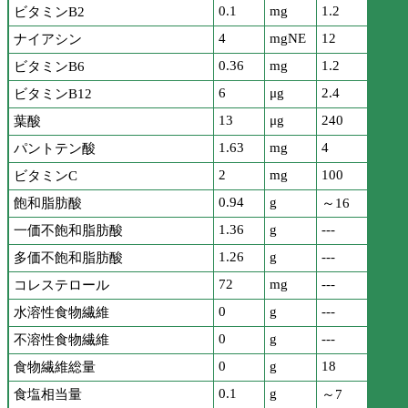
0.1
mg
1.2
ビタミンB2
4
mgNE
12
ナイアシン
0.36
mg
1.2
ビタミンB6
6
μg
2.4
ビタミンB12
13
μg
240
葉酸
1.63
mg
4
パントテン酸
2
mg
100
ビタミンC
0.94
g
飽和脂肪酸
～16
1.36
g
---
一価不飽和脂肪酸
1.26
g
---
多価不飽和脂肪酸
72
mg
---
コレステロール
0
g
---
水溶性食物繊維
0
g
---
不溶性食物繊維
0
g
18
食物繊維総量
0.1
g
食塩相当量
～7