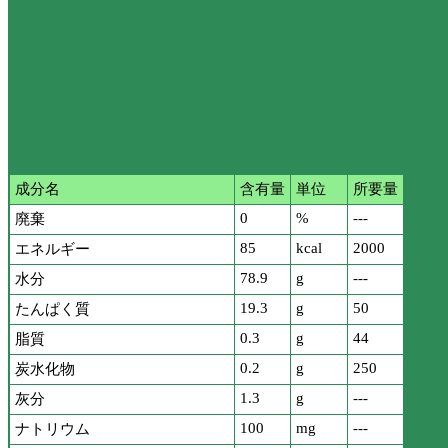
成分名
含有量
単位
所要量
0
%
---
廃棄
85
kcal
2000
エネルギー
78.9
g
---
水分
19.3
g
50
たんぱく質
0.3
g
44
脂質
0.2
g
250
炭水化物
1.3
g
---
灰分
100
mg
---
ナトリウム