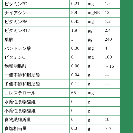
0.21
mg
1.2
ビタミンB2
5.9
mgNE
12
ナイアシン
0.45
mg
1.2
ビタミンB6
1.9
μg
2.4
ビタミンB12
3
μg
240
葉酸
0.36
mg
4
パントテン酸
0
mg
100
ビタミンC
0.06
g
飽和脂肪酸
～16
0.04
g
---
一価不飽和脂肪酸
0.1
g
---
多価不飽和脂肪酸
65
mg
---
コレステロール
0
g
---
水溶性食物繊維
0
g
---
不溶性食物繊維
0
g
18
食物繊維総量
0.3
g
食塩相当量
～7