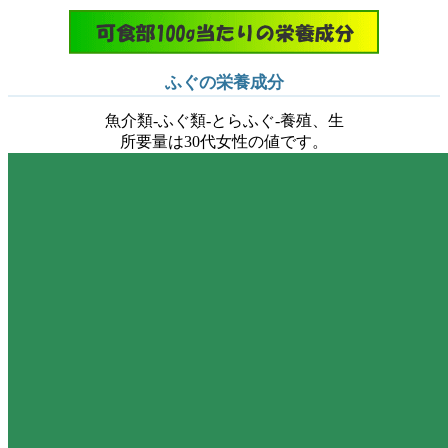
ふぐの栄養成分
魚介類-ふぐ類-とらふぐ-養殖、生
所要量は30代女性の値です。