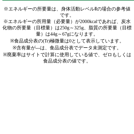
※エネルギーの所要量は、身体活動レベルⅡの場合の参考値
です。
※エネルギーの所用量（必要量）が2000kcalであれば、炭水
化物の所要量（目標量）は250g～325g、脂質の所要量（目標
量）は44g～67gになります。
※食品成分表の(Tr)極微量は0として表示しています。
※含有量が---は、食品成分表でデータ未測定です。
※廃棄率はサイトで計算に使用している値で、ゼロもしくは
食品成分表の値です。