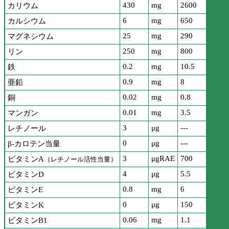
430
mg
2600
カリウム
6
mg
650
カルシウム
25
mg
290
マグネシウム
250
mg
800
リン
0.2
mg
10.5
鉄
0.9
mg
8
亜鉛
0.02
mg
0.8
銅
0.01
mg
3.5
マンガン
3
μg
---
レチノール
0
μg
---
β-カロテン当量
3
μgRAE
700
ビタミンA
（レチノール活性当量）
4
μg
5.5
ビタミンD
0.8
mg
6
ビタミンE
0
μg
150
ビタミンK
0.06
mg
1.1
ビタミンB1