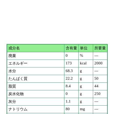
成分名
含有量
単位
所要量
0
%
---
廃棄
173
kcal
2000
エネルギー
68.3
g
---
水分
22.2
g
50
たんぱく質
8.4
g
44
脂質
0
g
250
炭水化物
1.1
g
---
灰分
80
mg
---
ナトリウム