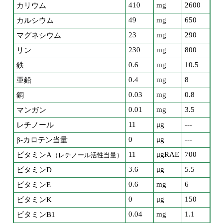
410
mg
2600
カリウム
49
mg
650
カルシウム
23
mg
290
マグネシウム
230
mg
800
リン
0.6
mg
10.5
鉄
0.4
mg
8
亜鉛
0.03
mg
0.8
銅
0.01
mg
3.5
マンガン
11
μg
---
レチノール
0
μg
---
β-カロテン当量
11
μgRAE
700
ビタミンA
（レチノール活性当量）
3.6
μg
5.5
ビタミンD
0.6
mg
6
ビタミンE
0
μg
150
ビタミンK
0.04
mg
1.1
ビタミンB1