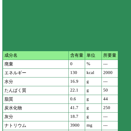
成分名
含有量
単位
所要量
0
%
---
廃棄
130
kcal
2000
エネルギー
16.9
g
---
水分
22.1
g
50
たんぱく質
0.6
g
44
脂質
41.7
g
250
炭水化物
18.7
g
---
灰分
3900
mg
---
ナトリウム