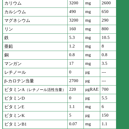
3200
mg
2600
カリウム
490
mg
650
カルシウム
3200
mg
290
マグネシウム
160
mg
800
リン
5.3
mg
10.5
鉄
1.2
mg
8
亜鉛
0.8
mg
0.8
銅
17
mg
3.5
マンガン
0
μg
---
レチノール
2700
μg
---
β-カロテン当量
220
μgRAE
700
ビタミンA
（レチノール活性当量）
0
μg
5.5
ビタミンD
1.1
mg
6
ビタミンE
5
μg
150
ビタミンK
0.07
mg
1.1
ビタミンB1