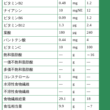
0.48
mg
1.2
ビタミンB2
10
mgNE
12
ナイアシン
0.09
mg
1.2
ビタミンB6
1.3
μg
2.4
ビタミンB12
180
μg
240
葉酸
0.44
mg
4
パントテン酸
10
mg
100
ビタミンC
---
g
飽和脂肪酸
～16
---
g
---
一価不飽和脂肪酸
---
g
---
多価不飽和脂肪酸
1
mg
---
コレステロール
---
g
---
水溶性食物繊維
---
g
---
不溶性食物繊維
29.1
g
18
食物繊維総量
9.9
g
食塩相当量
～7