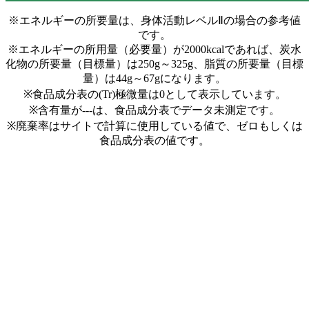
※エネルギーの所要量は、身体活動レベルⅡの場合の参考値
です。
※エネルギーの所用量（必要量）が2000kcalであれば、炭水
化物の所要量（目標量）は250g～325g、脂質の所要量（目標
量）は44g～67gになります。
※食品成分表の(Tr)極微量は0として表示しています。
※含有量が---は、食品成分表でデータ未測定です。
※廃棄率はサイトで計算に使用している値で、ゼロもしくは
食品成分表の値です。