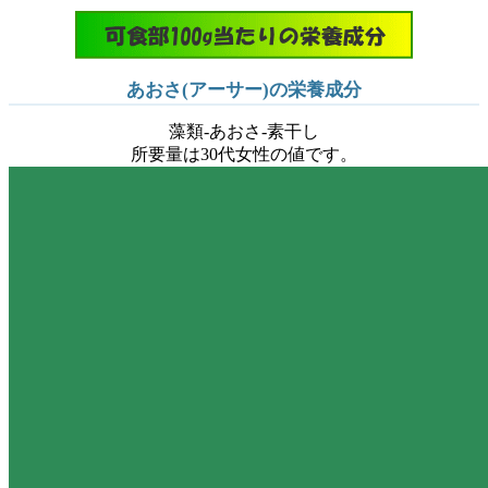
あおさ(アーサー)の栄養成分
藻類-あおさ-素干し
所要量は30代女性の値です。