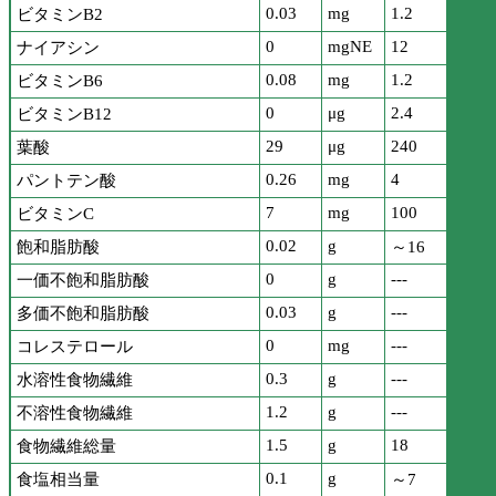
0.03
mg
1.2
ビタミンB2
0
mgNE
12
ナイアシン
0.08
mg
1.2
ビタミンB6
0
μg
2.4
ビタミンB12
29
μg
240
葉酸
0.26
mg
4
パントテン酸
7
mg
100
ビタミンC
0.02
g
飽和脂肪酸
～16
0
g
---
一価不飽和脂肪酸
0.03
g
---
多価不飽和脂肪酸
0
mg
---
コレステロール
0.3
g
---
水溶性食物繊維
1.2
g
---
不溶性食物繊維
1.5
g
18
食物繊維総量
0.1
g
食塩相当量
～7