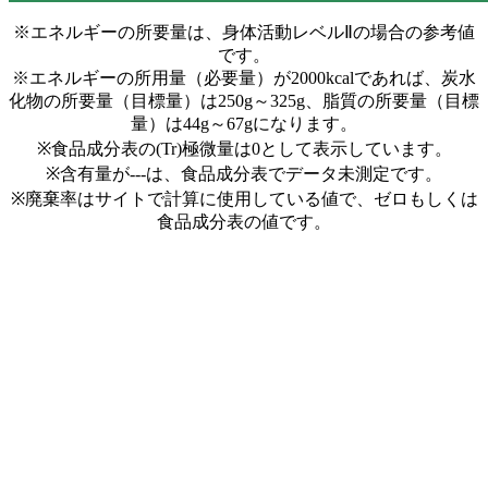
※エネルギーの所要量は、身体活動レベルⅡの場合の参考値
です。
※エネルギーの所用量（必要量）が2000kcalであれば、炭水
化物の所要量（目標量）は250g～325g、脂質の所要量（目標
量）は44g～67gになります。
※食品成分表の(Tr)極微量は0として表示しています。
※含有量が---は、食品成分表でデータ未測定です。
※廃棄率はサイトで計算に使用している値で、ゼロもしくは
食品成分表の値です。