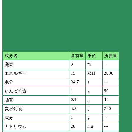
成分名
含有量
単位
所要量
0
%
---
廃棄
15
kcal
2000
エネルギー
94.7
g
---
水分
1
g
50
たんぱく質
0.1
g
44
脂質
3.2
g
250
炭水化物
1
g
---
灰分
28
mg
---
ナトリウム