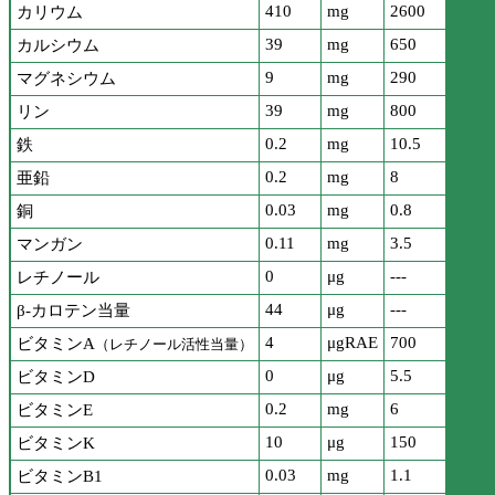
410
mg
2600
カリウム
39
mg
650
カルシウム
9
mg
290
マグネシウム
39
mg
800
リン
0.2
mg
10.5
鉄
0.2
mg
8
亜鉛
0.03
mg
0.8
銅
0.11
mg
3.5
マンガン
0
μg
---
レチノール
44
μg
---
β-カロテン当量
4
μgRAE
700
ビタミンA
（レチノール活性当量）
0
μg
5.5
ビタミンD
0.2
mg
6
ビタミンE
10
μg
150
ビタミンK
0.03
mg
1.1
ビタミンB1