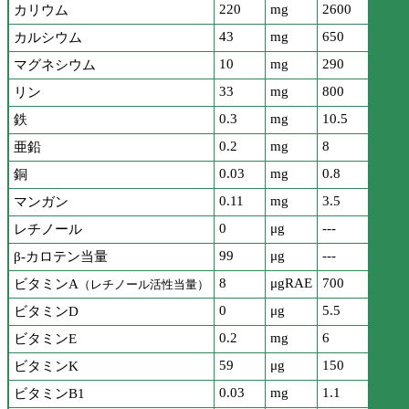
220
mg
2600
カリウム
43
mg
650
カルシウム
10
mg
290
マグネシウム
33
mg
800
リン
0.3
mg
10.5
鉄
0.2
mg
8
亜鉛
0.03
mg
0.8
銅
0.11
mg
3.5
マンガン
0
μg
---
レチノール
99
μg
---
β-カロテン当量
8
μgRAE
700
ビタミンA
（レチノール活性当量）
0
μg
5.5
ビタミンD
0.2
mg
6
ビタミンE
59
μg
150
ビタミンK
0.03
mg
1.1
ビタミンB1