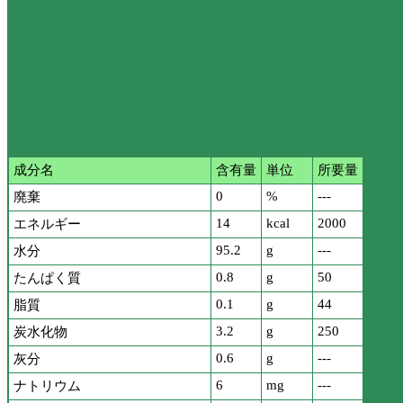
成分名
含有量
単位
所要量
0
%
---
廃棄
14
kcal
2000
エネルギー
95.2
g
---
水分
0.8
g
50
たんぱく質
0.1
g
44
脂質
3.2
g
250
炭水化物
0.6
g
---
灰分
6
mg
---
ナトリウム