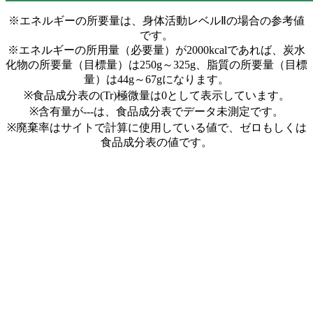
※エネルギーの所要量は、身体活動レベルⅡの場合の参考値
です。
※エネルギーの所用量（必要量）が2000kcalであれば、炭水
化物の所要量（目標量）は250g～325g、脂質の所要量（目標
量）は44g～67gになります。
※食品成分表の(Tr)極微量は0として表示しています。
※含有量が---は、食品成分表でデータ未測定です。
※廃棄率はサイトで計算に使用している値で、ゼロもしくは
食品成分表の値です。