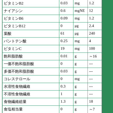
0.03
mg
1.2
ビタミンB2
0.6
mgNE
12
ナイアシン
0.09
mg
1.2
ビタミンB6
0
μg
2.4
ビタミンB12
61
μg
240
葉酸
0.25
mg
4
パントテン酸
19
mg
100
ビタミンC
0.01
g
飽和脂肪酸
～16
0
g
---
一価不飽和脂肪酸
0.03
g
---
多価不飽和脂肪酸
0
mg
---
コレステロール
0.3
g
---
水溶性食物繊維
1
g
---
不溶性食物繊維
1.3
g
18
食物繊維総量
0
g
食塩相当量
～7