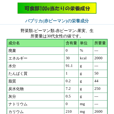
パプリカ(赤ピーマン)の栄養成分
野菜類-ピーマン類-赤ピーマン-果実、生
所要量は30代女性の値です。
成分名
含有量
単位
所要量
0
%
---
廃棄
30
kcal
2000
エネルギー
91.1
g
---
水分
1
g
50
たんぱく質
0.2
g
44
脂質
7.2
g
250
炭水化物
0.5
g
---
灰分
0
mg
---
ナトリウム
210
mg
2600
カリウム