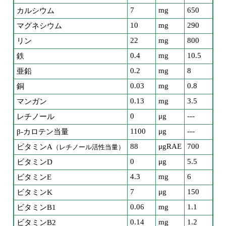
7
mg
650
カルシウム
10
mg
290
マグネシウム
22
mg
800
リン
0.4
mg
10.5
鉄
0.2
mg
8
亜鉛
0.03
mg
0.8
銅
0.13
mg
3.5
マンガン
0
μg
---
レチノール
1100
μg
---
β-カロテン当量
88
μgRAE
700
ビタミンA
（レチノール活性当量）
0
μg
5.5
ビタミンD
4.3
mg
6
ビタミンE
7
μg
150
ビタミンK
0.06
mg
1.1
ビタミンB1
0.14
mg
1.2
ビタミンB2