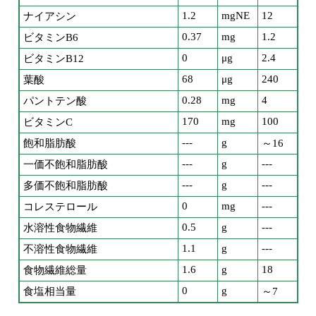
1.2
mgNE
12
ナイアシン
0.37
mg
1.2
ビタミンB6
0
μg
2.4
ビタミンB12
68
μg
240
葉酸
0.28
mg
4
パントテン酸
170
mg
100
ビタミンC
---
g
飽和脂肪酸
～16
---
g
---
一価不飽和脂肪酸
---
g
---
多価不飽和脂肪酸
0
mg
---
コレステロール
0.5
g
---
水溶性食物繊維
1.1
g
---
不溶性食物繊維
1.6
g
18
食物繊維総量
0
g
食塩相当量
～7