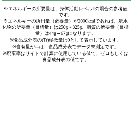
※エネルギーの所要量は、身体活動レベルⅡの場合の参考値
です。
※エネルギーの所用量（必要量）が2000kcalであれば、炭水
化物の所要量（目標量）は250g～325g、脂質の所要量（目標
量）は44g～67gになります。
※食品成分表の(Tr)極微量は0として表示しています。
※含有量が---は、食品成分表でデータ未測定です。
※廃棄率はサイトで計算に使用している値で、ゼロもしくは
食品成分表の値です。