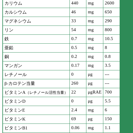
440
mg
2600
カリウム
46
mg
650
カルシウム
33
mg
290
マグネシウム
54
mg
800
リン
0.7
mg
10.5
鉄
0.5
mg
8
亜鉛
0.2
mg
0.8
銅
0.17
mg
3.5
マンガン
0
μg
---
レチノール
260
μg
---
β-カロテン当量
22
μgRAE
700
ビタミンA
（レチノール活性当量）
0
μg
5.5
ビタミンD
2.4
mg
6
ビタミンE
69
μg
150
ビタミンK
0.06
mg
1.1
ビタミンB1