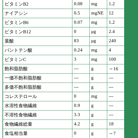
0.08
mg
1.2
ビタミンB2
0.5
mgNE
12
ナイアシン
0.07
mg
1.2
ビタミンB6
0
μg
2.4
ビタミンB12
83
μg
240
葉酸
0.24
mg
4
パントテン酸
3
mg
100
ビタミンC
---
g
飽和脂肪酸
～16
---
g
---
一価不飽和脂肪酸
---
g
---
多価不飽和脂肪酸
0
mg
---
コレステロール
0.9
g
---
水溶性食物繊維
3.3
g
---
不溶性食物繊維
4.2
g
18
食物繊維総量
0
g
食塩相当量
～7