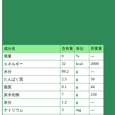
成分名
含有量
単位
所要量
0
%
---
廃棄
32
kcal
2000
エネルギー
89.2
g
---
水分
2.5
g
50
たんぱく質
0.1
g
44
脂質
7
g
250
炭水化物
1.2
g
---
灰分
3
mg
---
ナトリウム