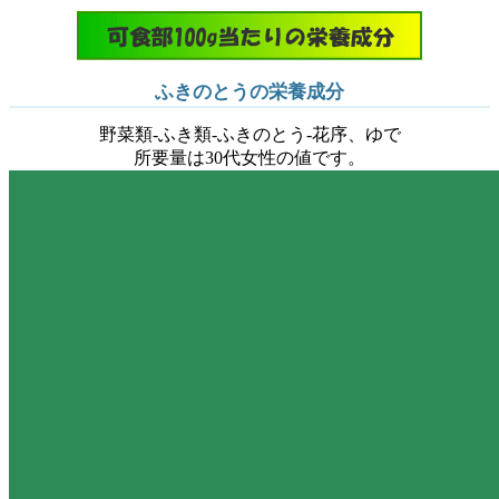
ふきのとうの栄養成分
野菜類-ふき類-ふきのとう-花序、ゆで
所要量は30代女性の値です。