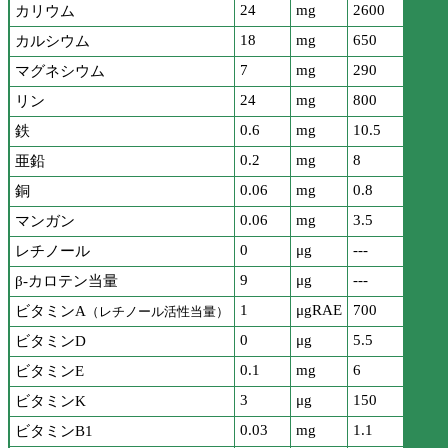
24
mg
2600
カリウム
18
mg
650
カルシウム
7
mg
290
マグネシウム
24
mg
800
リン
0.6
mg
10.5
鉄
0.2
mg
8
亜鉛
0.06
mg
0.8
銅
0.06
mg
3.5
マンガン
0
μg
---
レチノール
9
μg
---
β-カロテン当量
1
μgRAE
700
ビタミンA
（レチノール活性当量）
0
μg
5.5
ビタミンD
0.1
mg
6
ビタミンE
3
μg
150
ビタミンK
0.03
mg
1.1
ビタミンB1