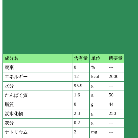
成分名
含有量
単位
所要量
0
%
---
廃棄
12
kcal
2000
エネルギー
95.9
g
---
水分
1.6
g
50
たんぱく質
0
g
44
脂質
2.3
g
250
炭水化物
0.2
g
---
灰分
2
mg
---
ナトリウム