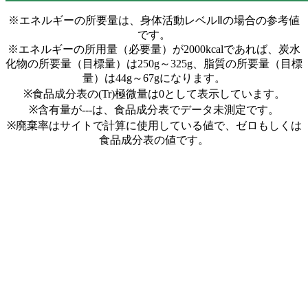
※エネルギーの所要量は、身体活動レベルⅡの場合の参考値
です。
※エネルギーの所用量（必要量）が2000kcalであれば、炭水
化物の所要量（目標量）は250g～325g、脂質の所要量（目標
量）は44g～67gになります。
※食品成分表の(Tr)極微量は0として表示しています。
※含有量が---は、食品成分表でデータ未測定です。
※廃棄率はサイトで計算に使用している値で、ゼロもしくは
食品成分表の値です。