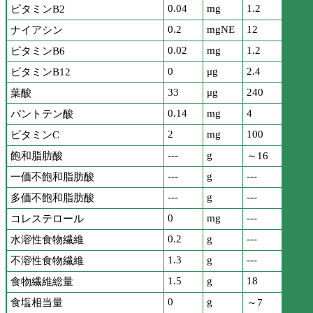
0.04
mg
1.2
ビタミンB2
0.2
mgNE
12
ナイアシン
0.02
mg
1.2
ビタミンB6
0
μg
2.4
ビタミンB12
33
μg
240
葉酸
0.14
mg
4
パントテン酸
2
mg
100
ビタミンC
---
g
飽和脂肪酸
～16
---
g
---
一価不飽和脂肪酸
---
g
---
多価不飽和脂肪酸
0
mg
---
コレステロール
0.2
g
---
水溶性食物繊維
1.3
g
---
不溶性食物繊維
1.5
g
18
食物繊維総量
0
g
食塩相当量
～7