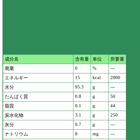
成分名
含有量
単位
所要量
0
%
---
廃棄
15
kcal
2000
エネルギー
95.3
g
---
水分
0.8
g
50
たんぱく質
0.1
g
44
脂質
3.1
g
250
炭水化物
0.7
g
---
灰分
8
mg
---
ナトリウム