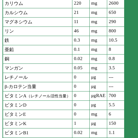
220
mg
2600
カリウム
21
mg
650
カルシウム
11
mg
290
マグネシウム
46
mg
800
リン
0.3
mg
10.5
鉄
0.1
mg
8
亜鉛
0.02
mg
0.8
銅
0.05
mg
3.5
マンガン
0
μg
---
レチノール
0
μg
---
β-カロテン当量
0
μgRAE
700
ビタミンA
（レチノール活性当量）
0
μg
5.5
ビタミンD
0
mg
6
ビタミンE
1
μg
150
ビタミンK
0.02
mg
1.1
ビタミンB1