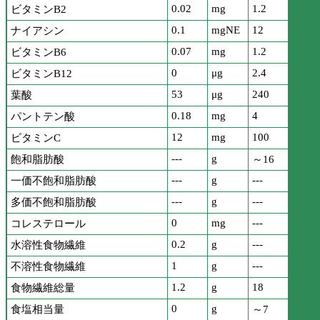
0.02
mg
1.2
ビタミンB2
0.1
mgNE
12
ナイアシン
0.07
mg
1.2
ビタミンB6
0
μg
2.4
ビタミンB12
53
μg
240
葉酸
0.18
mg
4
パントテン酸
12
mg
100
ビタミンC
---
g
飽和脂肪酸
～16
---
g
---
一価不飽和脂肪酸
---
g
---
多価不飽和脂肪酸
0
mg
---
コレステロール
0.2
g
---
水溶性食物繊維
1
g
---
不溶性食物繊維
1.2
g
18
食物繊維総量
0
g
食塩相当量
～7