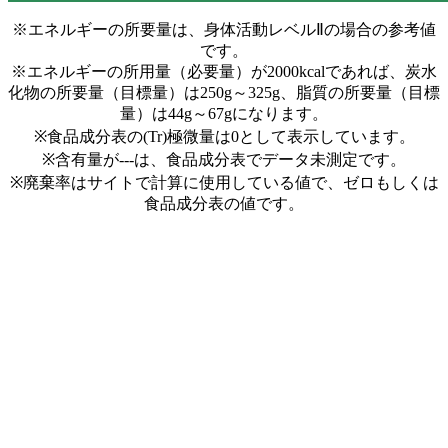
※エネルギーの所要量は、身体活動レベルⅡの場合の参考値
です。
※エネルギーの所用量（必要量）が2000kcalであれば、炭水
化物の所要量（目標量）は250g～325g、脂質の所要量（目標
量）は44g～67gになります。
※食品成分表の(Tr)極微量は0として表示しています。
※含有量が---は、食品成分表でデータ未測定です。
※廃棄率はサイトで計算に使用している値で、ゼロもしくは
食品成分表の値です。