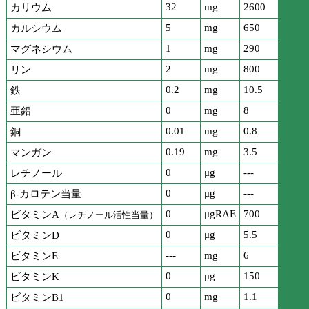
32
mg
2600
カリウム
5
mg
650
カルシウム
1
mg
290
マグネシウム
2
mg
800
リン
0.2
mg
10.5
鉄
0
mg
8
亜鉛
0.01
mg
0.8
銅
0.19
mg
3.5
マンガン
0
μg
---
レチノール
0
μg
---
β-カロテン当量
0
μgRAE
700
ビタミンA
（レチノール活性当量）
0
μg
5.5
ビタミンD
---
mg
6
ビタミンE
0
μg
150
ビタミンK
0
mg
1.1
ビタミンB1