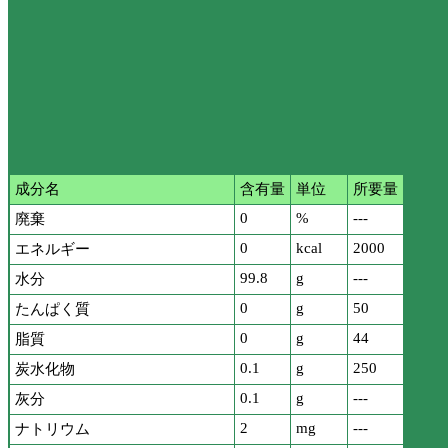
成分名
含有量
単位
所要量
0
%
---
廃棄
0
kcal
2000
エネルギー
99.8
g
---
水分
0
g
50
たんぱく質
0
g
44
脂質
0.1
g
250
炭水化物
0.1
g
---
灰分
2
mg
---
ナトリウム