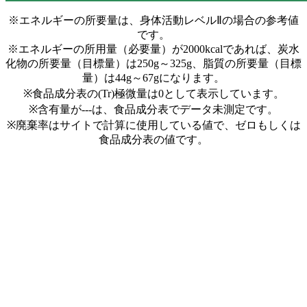
※エネルギーの所要量は、身体活動レベルⅡの場合の参考値
です。
※エネルギーの所用量（必要量）が2000kcalであれば、炭水
化物の所要量（目標量）は250g～325g、脂質の所要量（目標
量）は44g～67gになります。
※食品成分表の(Tr)極微量は0として表示しています。
※含有量が---は、食品成分表でデータ未測定です。
※廃棄率はサイトで計算に使用している値で、ゼロもしくは
食品成分表の値です。