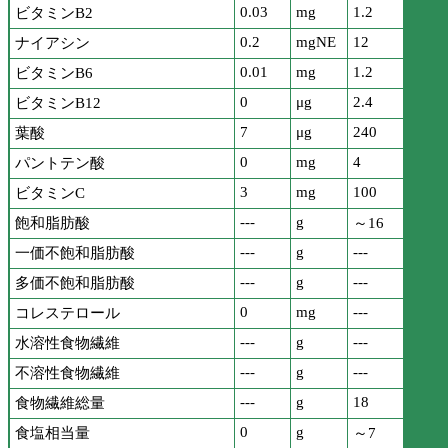
0.03
mg
1.2
ビタミンB2
0.2
mgNE
12
ナイアシン
0.01
mg
1.2
ビタミンB6
0
μg
2.4
ビタミンB12
7
μg
240
葉酸
0
mg
4
パントテン酸
3
mg
100
ビタミンC
---
g
飽和脂肪酸
～16
---
g
---
一価不飽和脂肪酸
---
g
---
多価不飽和脂肪酸
0
mg
---
コレステロール
---
g
---
水溶性食物繊維
---
g
---
不溶性食物繊維
---
g
18
食物繊維総量
0
g
食塩相当量
～7