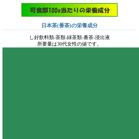
日本茶(番茶)の栄養成分
し好飲料類-茶類-緑茶類-番茶-浸出液
所要量は30代女性の値です。