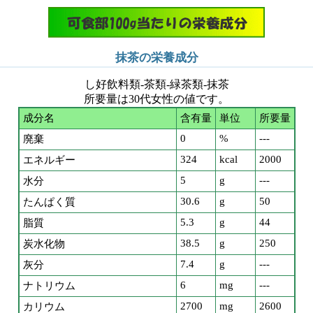
抹茶の栄養成分
し好飲料類-茶類-緑茶類-抹茶
所要量は30代女性の値です。
成分名
含有量
単位
所要量
0
%
---
廃棄
324
kcal
2000
エネルギー
5
g
---
水分
30.6
g
50
たんぱく質
5.3
g
44
脂質
38.5
g
250
炭水化物
7.4
g
---
灰分
6
mg
---
ナトリウム
2700
mg
2600
カリウム