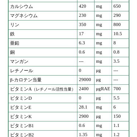
420
mg
650
カルシウム
230
mg
290
マグネシウム
350
mg
800
リン
17
mg
10.5
鉄
6.3
mg
8
亜鉛
0.6
mg
0.8
銅
---
mg
3.5
マンガン
0
μg
---
レチノール
29000
μg
---
β-カロテン当量
2400
μgRAE
700
ビタミンA
（レチノール活性当量）
0
μg
5.5
ビタミンD
28.1
mg
6
ビタミンE
2900
μg
150
ビタミンK
0.6
mg
1.1
ビタミンB1
1.35
mg
1.2
ビタミンB2