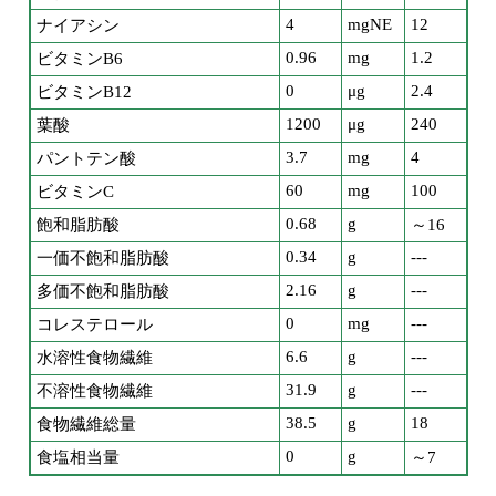
4
mgNE
12
ナイアシン
0.96
mg
1.2
ビタミンB6
0
μg
2.4
ビタミンB12
1200
μg
240
葉酸
3.7
mg
4
パントテン酸
60
mg
100
ビタミンC
0.68
g
飽和脂肪酸
～16
0.34
g
---
一価不飽和脂肪酸
2.16
g
---
多価不飽和脂肪酸
0
mg
---
コレステロール
6.6
g
---
水溶性食物繊維
31.9
g
---
不溶性食物繊維
38.5
g
18
食物繊維総量
0
g
食塩相当量
～7