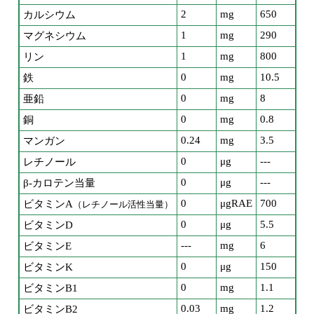
2
mg
650
カルシウム
1
mg
290
マグネシウム
1
mg
800
リン
0
mg
10.5
鉄
0
mg
8
亜鉛
0
mg
0.8
銅
0.24
mg
3.5
マンガン
0
μg
---
レチノール
0
μg
---
β-カロテン当量
0
μgRAE
700
ビタミンA
（レチノール活性当量）
0
μg
5.5
ビタミンD
---
mg
6
ビタミンE
0
μg
150
ビタミンK
0
mg
1.1
ビタミンB1
0.03
mg
1.2
ビタミンB2