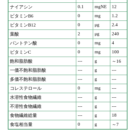
0.1
mgNE
12
ナイアシン
0
mg
1.2
ビタミンB6
0
μg
2.4
ビタミンB12
2
μg
240
葉酸
0
mg
4
パントテン酸
0
mg
100
ビタミンC
---
g
飽和脂肪酸
～16
---
g
---
一価不飽和脂肪酸
---
g
---
多価不飽和脂肪酸
0
mg
---
コレステロール
---
g
---
水溶性食物繊維
---
g
---
不溶性食物繊維
---
g
18
食物繊維総量
0
g
食塩相当量
～7