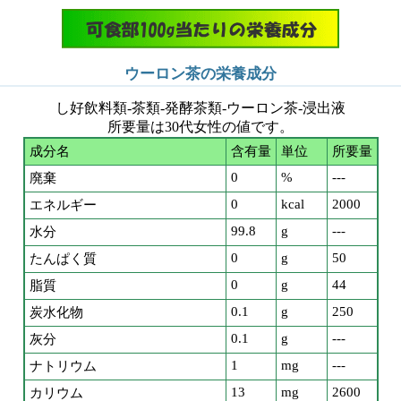
ウーロン茶の栄養成分
し好飲料類-茶類-発酵茶類-ウーロン茶-浸出液
所要量は30代女性の値です。
成分名
含有量
単位
所要量
0
%
---
廃棄
0
kcal
2000
エネルギー
99.8
g
---
水分
0
g
50
たんぱく質
0
g
44
脂質
0.1
g
250
炭水化物
0.1
g
---
灰分
1
mg
---
ナトリウム
13
mg
2600
カリウム