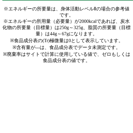
※エネルギーの所要量は、身体活動レベルⅡの場合の参考値
です。
※エネルギーの所用量（必要量）が2000kcalであれば、炭水
化物の所要量（目標量）は250g～325g、脂質の所要量（目標
量）は44g～67gになります。
※食品成分表の(Tr)極微量は0として表示しています。
※含有量が---は、食品成分表でデータ未測定です。
※廃棄率はサイトで計算に使用している値で、ゼロもしくは
食品成分表の値です。