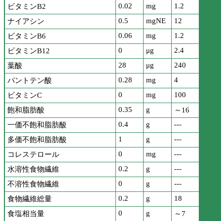
0.02
mg
1.2
ビタミンB2
0.5
mgNE
12
ナイアシン
0.06
mg
1.2
ビタミンB6
0
μg
2.4
ビタミンB12
28
μg
240
葉酸
0.28
mg
4
パントテン酸
0
mg
100
ビタミンC
0.35
g
飽和脂肪酸
～16
0.4
g
---
一価不飽和脂肪酸
1
g
---
多価不飽和脂肪酸
0
mg
---
コレステロール
0.2
g
---
水溶性食物繊維
0
g
---
不溶性食物繊維
0.2
g
18
食物繊維総量
0
g
食塩相当量
～7