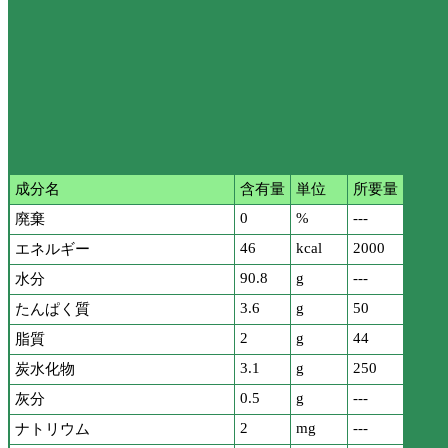
成分名
含有量
単位
所要量
0
%
---
廃棄
46
kcal
2000
エネルギー
90.8
g
---
水分
3.6
g
50
たんぱく質
2
g
44
脂質
3.1
g
250
炭水化物
0.5
g
---
灰分
2
mg
---
ナトリウム