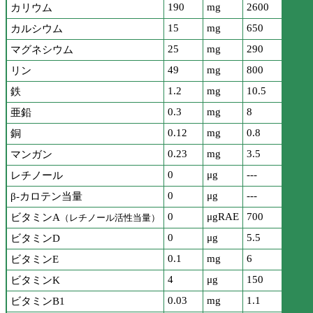
190
mg
2600
カリウム
15
mg
650
カルシウム
25
mg
290
マグネシウム
49
mg
800
リン
1.2
mg
10.5
鉄
0.3
mg
8
亜鉛
0.12
mg
0.8
銅
0.23
mg
3.5
マンガン
0
μg
---
レチノール
0
μg
---
β-カロテン当量
0
μgRAE
700
ビタミンA
（レチノール活性当量）
0
μg
5.5
ビタミンD
0.1
mg
6
ビタミンE
4
μg
150
ビタミンK
0.03
mg
1.1
ビタミンB1