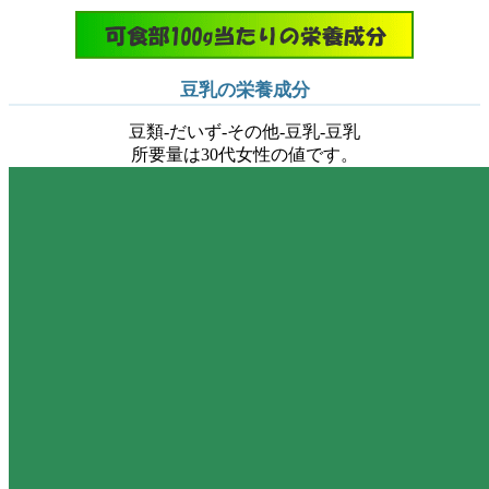
豆乳の栄養成分
豆類-だいず-その他-豆乳-豆乳
所要量は30代女性の値です。