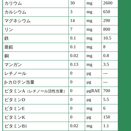
30
mg
2600
カリウム
3
mg
650
カルシウム
14
mg
290
マグネシウム
7
mg
800
リン
0.1
mg
10.5
鉄
0.1
mg
8
亜鉛
0.02
mg
0.8
銅
0.13
mg
3.5
マンガン
0
μg
---
レチノール
0
μg
---
β-カロテン当量
0
μgRAE
700
ビタミンA
（レチノール活性当量）
0
μg
5.5
ビタミンD
0
mg
6
ビタミンE
0
μg
150
ビタミンK
0.02
mg
1.1
ビタミンB1