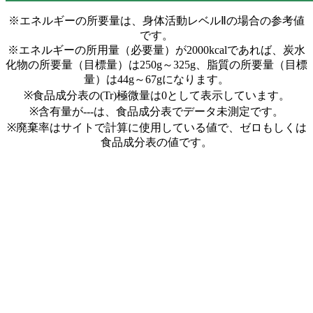
※エネルギーの所要量は、身体活動レベルⅡの場合の参考値
です。
※エネルギーの所用量（必要量）が2000kcalであれば、炭水
化物の所要量（目標量）は250g～325g、脂質の所要量（目標
量）は44g～67gになります。
※食品成分表の(Tr)極微量は0として表示しています。
※含有量が---は、食品成分表でデータ未測定です。
※廃棄率はサイトで計算に使用している値で、ゼロもしくは
食品成分表の値です。