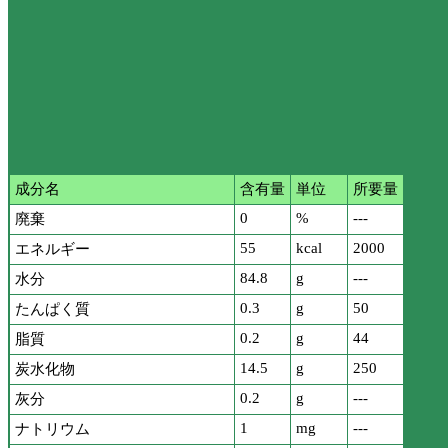
成分名
含有量
単位
所要量
0
%
---
廃棄
55
kcal
2000
エネルギー
84.8
g
---
水分
0.3
g
50
たんぱく質
0.2
g
44
脂質
14.5
g
250
炭水化物
0.2
g
---
灰分
1
mg
---
ナトリウム