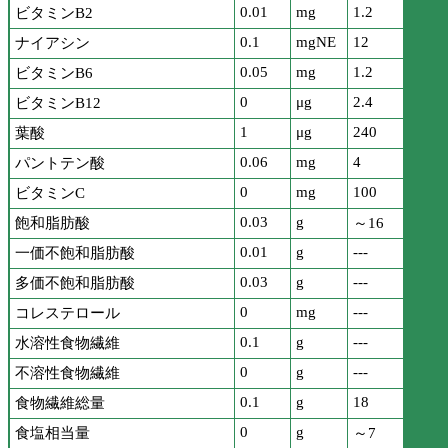
0.01
mg
1.2
ビタミンB2
0.1
mgNE
12
ナイアシン
0.05
mg
1.2
ビタミンB6
0
μg
2.4
ビタミンB12
1
μg
240
葉酸
0.06
mg
4
パントテン酸
0
mg
100
ビタミンC
0.03
g
飽和脂肪酸
～16
0.01
g
---
一価不飽和脂肪酸
0.03
g
---
多価不飽和脂肪酸
0
mg
---
コレステロール
0.1
g
---
水溶性食物繊維
0
g
---
不溶性食物繊維
0.1
g
18
食物繊維総量
0
g
食塩相当量
～7