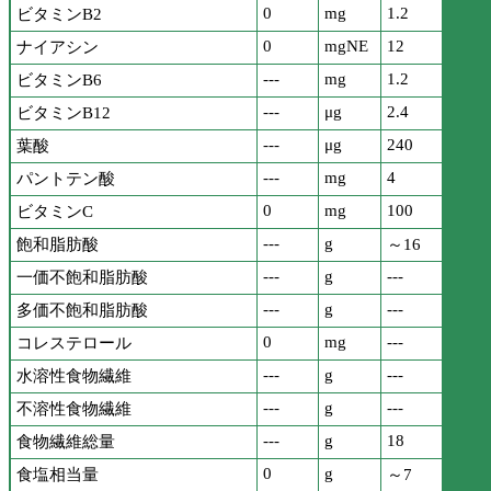
0
mg
1.2
ビタミンB2
0
mgNE
12
ナイアシン
---
mg
1.2
ビタミンB6
---
μg
2.4
ビタミンB12
---
μg
240
葉酸
---
mg
4
パントテン酸
0
mg
100
ビタミンC
---
g
飽和脂肪酸
～16
---
g
---
一価不飽和脂肪酸
---
g
---
多価不飽和脂肪酸
0
mg
---
コレステロール
---
g
---
水溶性食物繊維
---
g
---
不溶性食物繊維
---
g
18
食物繊維総量
0
g
食塩相当量
～7