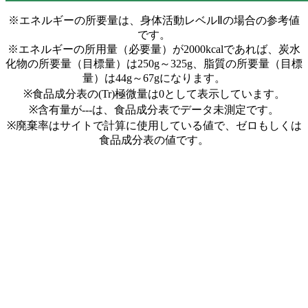
※エネルギーの所要量は、身体活動レベルⅡの場合の参考値
です。
※エネルギーの所用量（必要量）が2000kcalであれば、炭水
化物の所要量（目標量）は250g～325g、脂質の所要量（目標
量）は44g～67gになります。
※食品成分表の(Tr)極微量は0として表示しています。
※含有量が---は、食品成分表でデータ未測定です。
※廃棄率はサイトで計算に使用している値で、ゼロもしくは
食品成分表の値です。