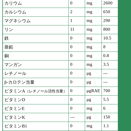
0
mg
2600
カリウム
2
mg
650
カルシウム
1
mg
290
マグネシウム
11
mg
800
リン
0
mg
10.5
鉄
0
mg
8
亜鉛
0
mg
0.8
銅
0
mg
3.5
マンガン
0
μg
---
レチノール
0
μg
---
β-カロテン当量
0
μgRAE
700
ビタミンA
（レチノール活性当量）
0
μg
5.5
ビタミンD
0
mg
6
ビタミンE
---
μg
150
ビタミンK
0
mg
1.1
ビタミンB1