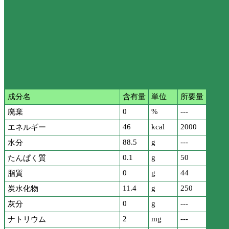
成分名
含有量
単位
所要量
0
%
---
廃棄
46
kcal
2000
エネルギー
88.5
g
---
水分
0.1
g
50
たんぱく質
0
g
44
脂質
11.4
g
250
炭水化物
0
g
---
灰分
2
mg
---
ナトリウム