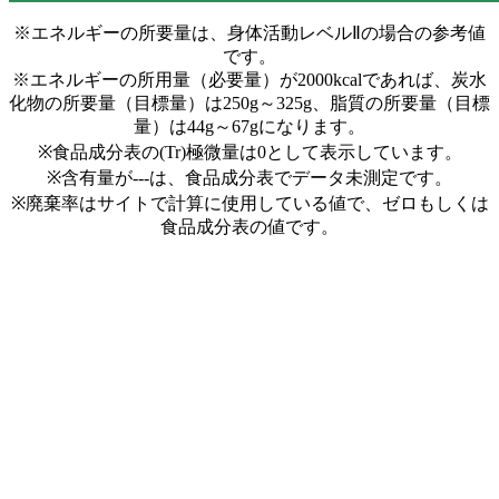
※エネルギーの所要量は、身体活動レベルⅡの場合の参考値
です。
※エネルギーの所用量（必要量）が2000kcalであれば、炭水
化物の所要量（目標量）は250g～325g、脂質の所要量（目標
量）は44g～67gになります。
※食品成分表の(Tr)極微量は0として表示しています。
※含有量が---は、食品成分表でデータ未測定です。
※廃棄率はサイトで計算に使用している値で、ゼロもしくは
食品成分表の値です。