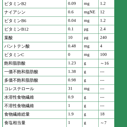
0.09
mg
1.2
ビタミンB2
0.6
mgNE
12
ナイアシン
0.04
mg
1.2
ビタミンB6
0.1
μg
2.4
ビタミンB12
10
μg
240
葉酸
0.48
mg
4
パントテン酸
0
mg
100
ビタミンC
1.23
g
飽和脂肪酸
～16
1.38
g
---
一価不飽和脂肪酸
0.98
g
---
多価不飽和脂肪酸
31
mg
---
コレステロール
0.9
g
---
水溶性食物繊維
1
g
---
不溶性食物繊維
1.9
g
18
食物繊維総量
1
g
食塩相当量
～7