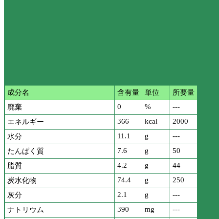
成分名
含有量
単位
所要量
0
%
---
廃棄
366
kcal
2000
エネルギー
11.1
g
---
水分
7.6
g
50
たんぱく質
4.2
g
44
脂質
74.4
g
250
炭水化物
2.1
g
---
灰分
390
mg
---
ナトリウム