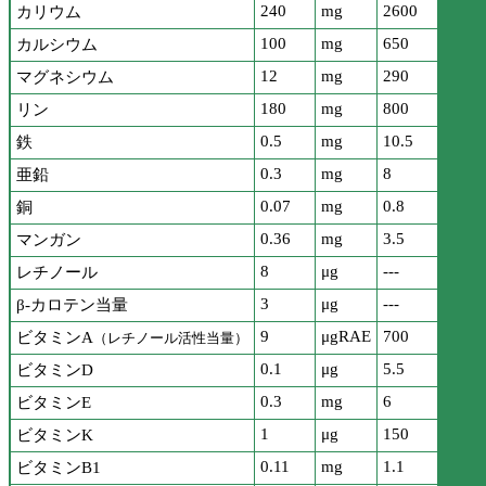
240
mg
2600
カリウム
100
mg
650
カルシウム
12
mg
290
マグネシウム
180
mg
800
リン
0.5
mg
10.5
鉄
0.3
mg
8
亜鉛
0.07
mg
0.8
銅
0.36
mg
3.5
マンガン
8
μg
---
レチノール
3
μg
---
β-カロテン当量
9
μgRAE
700
ビタミンA
（レチノール活性当量）
0.1
μg
5.5
ビタミンD
0.3
mg
6
ビタミンE
1
μg
150
ビタミンK
0.11
mg
1.1
ビタミンB1