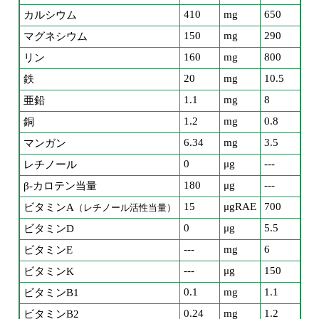
410
mg
650
カルシウム
150
mg
290
マグネシウム
160
mg
800
リン
20
mg
10.5
鉄
1.1
mg
8
亜鉛
1.2
mg
0.8
銅
6.34
mg
3.5
マンガン
0
μg
---
レチノール
180
μg
---
β-カロテン当量
15
μgRAE
700
ビタミンA
（レチノール活性当量）
0
μg
5.5
ビタミンD
---
mg
6
ビタミンE
---
μg
150
ビタミンK
0.1
mg
1.1
ビタミンB1
0.24
mg
1.2
ビタミンB2