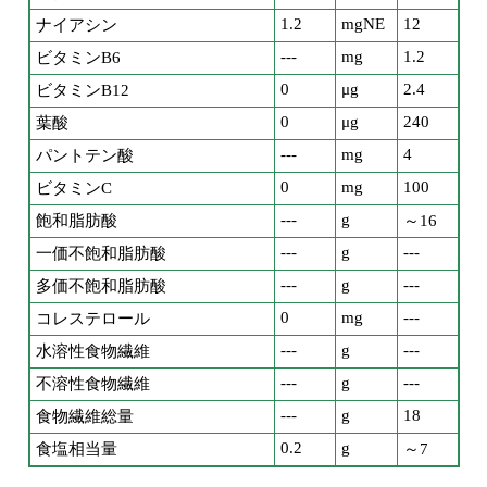
1.2
mgNE
12
ナイアシン
---
mg
1.2
ビタミンB6
0
μg
2.4
ビタミンB12
0
μg
240
葉酸
---
mg
4
パントテン酸
0
mg
100
ビタミンC
---
g
飽和脂肪酸
～16
---
g
---
一価不飽和脂肪酸
---
g
---
多価不飽和脂肪酸
0
mg
---
コレステロール
---
g
---
水溶性食物繊維
---
g
---
不溶性食物繊維
---
g
18
食物繊維総量
0.2
g
食塩相当量
～7