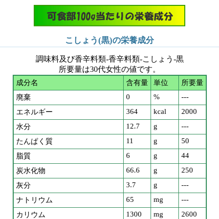
こしょう(黒)の栄養成分
調味料及び香辛料類-香辛料類-こしょう-黒
所要量は30代女性の値です。
成分名
含有量
単位
所要量
0
%
---
廃棄
364
kcal
2000
エネルギー
12.7
g
---
水分
11
g
50
たんぱく質
6
g
44
脂質
66.6
g
250
炭水化物
3.7
g
---
灰分
65
mg
---
ナトリウム
1300
mg
2600
カリウム