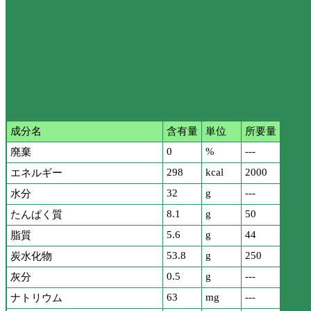
成分名
含有量
単位
所要量
0
%
---
廃棄
298
kcal
2000
エネルギー
32
g
---
水分
8.1
g
50
たんぱく質
5.6
g
44
脂質
53.8
g
250
炭水化物
0.5
g
---
灰分
63
mg
---
ナトリウム