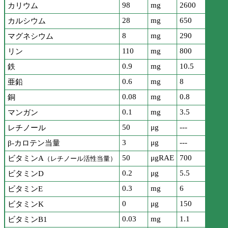
98
mg
2600
カリウム
28
mg
650
カルシウム
8
mg
290
マグネシウム
110
mg
800
リン
0.9
mg
10.5
鉄
0.6
mg
8
亜鉛
0.08
mg
0.8
銅
0.1
mg
3.5
マンガン
50
μg
---
レチノール
3
μg
---
β-カロテン当量
50
μgRAE
700
ビタミンA
（レチノール活性当量）
0.2
μg
5.5
ビタミンD
0.3
mg
6
ビタミンE
0
μg
150
ビタミンK
0.03
mg
1.1
ビタミンB1