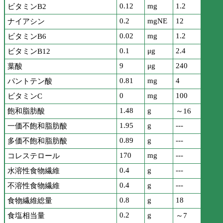
0.12
mg
1.2
ビタミンB2
0.2
mgNE
12
ナイアシン
0.02
mg
1.2
ビタミンB6
0.1
μg
2.4
ビタミンB12
9
μg
240
葉酸
0.81
mg
4
パントテン酸
0
mg
100
ビタミンC
1.48
g
飽和脂肪酸
～16
1.95
g
---
一価不飽和脂肪酸
0.89
g
---
多価不飽和脂肪酸
170
mg
---
コレステロール
0.4
g
---
水溶性食物繊維
0.4
g
---
不溶性食物繊維
0.8
g
18
食物繊維総量
0.2
g
食塩相当量
～7