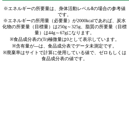
※エネルギーの所要量は、身体活動レベルⅡの場合の参考値
です。
※エネルギーの所用量（必要量）が2000kcalであれば、炭水
化物の所要量（目標量）は250g～325g、脂質の所要量（目標
量）は44g～67gになります。
※食品成分表の(Tr)極微量は0として表示しています。
※含有量が---は、食品成分表でデータ未測定です。
※廃棄率はサイトで計算に使用している値で、ゼロもしくは
食品成分表の値です。