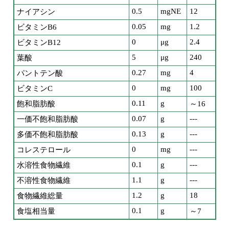
0.5
mgNE
12
ナイアシン
0.05
mg
1.2
ビタミンB6
0
μg
2.4
ビタミンB12
5
μg
240
葉酸
0.27
mg
4
パントテン酸
0
mg
100
ビタミンC
0.11
g
飽和脂肪酸
～16
0.07
g
---
一価不飽和脂肪酸
0.13
g
---
多価不飽和脂肪酸
0
mg
---
コレステロール
0.1
g
---
水溶性食物繊維
1.1
g
---
不溶性食物繊維
1.2
g
18
食物繊維総量
0.1
g
食塩相当量
～7