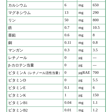
6
mg
650
カルシウム
13
mg
290
マグネシウム
50
mg
800
リン
0.7
mg
10.5
鉄
0.6
mg
8
亜鉛
0.11
mg
0.8
銅
0.3
mg
3.5
マンガン
0
μg
---
レチノール
0
μg
---
β-カロテン当量
0
μgRAE
700
ビタミンA
（レチノール活性当量）
0
μg
5.5
ビタミンD
0.1
mg
6
ビタミンE
1
μg
150
ビタミンK
0.04
mg
1.1
ビタミンB1
0.01
mg
1.2
ビタミンB2