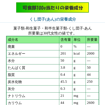
くし団子(あん)の栄養成分
菓子類-和生菓子・和半生菓子類-くし団子-あん
所要量は30代女性の値です。
成分名
含有量
単位
所要量
0
%
---
廃棄
201
kcal
2000
エネルギー
50
g
---
水分
3.8
g
50
たんぱく質
0.4
g
44
脂質
45.5
g
250
炭水化物
0.3
g
---
灰分
21
mg
---
ナトリウム
44
mg
2600
カリウム