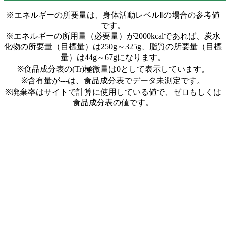
※エネルギーの所要量は、身体活動レベルⅡの場合の参考値
です。
※エネルギーの所用量（必要量）が2000kcalであれば、炭水
化物の所要量（目標量）は250g～325g、脂質の所要量（目標
量）は44g～67gになります。
※食品成分表の(Tr)極微量は0として表示しています。
※含有量が---は、食品成分表でデータ未測定です。
※廃棄率はサイトで計算に使用している値で、ゼロもしくは
食品成分表の値です。