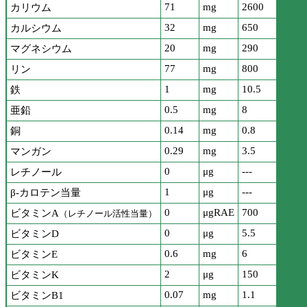
71
mg
2600
カリウム
32
mg
650
カルシウム
20
mg
290
マグネシウム
77
mg
800
リン
1
mg
10.5
鉄
0.5
mg
8
亜鉛
0.14
mg
0.8
銅
0.29
mg
3.5
マンガン
0
μg
---
レチノール
1
μg
---
β-カロテン当量
0
μgRAE
700
ビタミンA
（レチノール活性当量）
0
μg
5.5
ビタミンD
0.6
mg
6
ビタミンE
2
μg
150
ビタミンK
0.07
mg
1.1
ビタミンB1