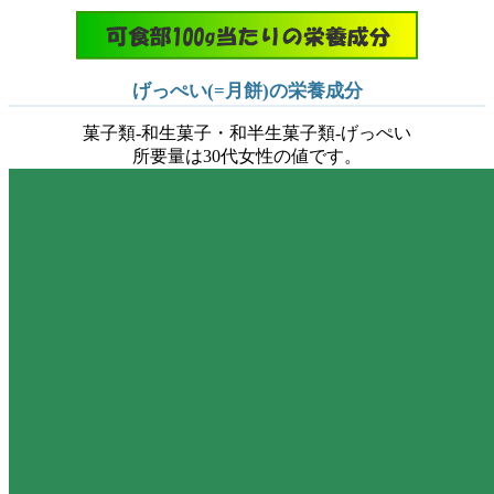
げっぺい(=月餅)の栄養成分
菓子類-和生菓子・和半生菓子類-げっぺい
所要量は30代女性の値です。