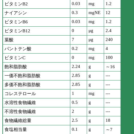
0.03
mg
1.2
ビタミンB2
0.3
mgNE
12
ナイアシン
0.03
mg
1.2
ビタミンB6
0
μg
2.4
ビタミンB12
7
μg
240
葉酸
0.2
mg
4
パントテン酸
0
mg
100
ビタミンC
2.24
g
飽和脂肪酸
～16
2.85
g
---
一価不飽和脂肪酸
2.85
g
---
多価不飽和脂肪酸
1
mg
---
コレステロール
0.5
g
---
水溶性食物繊維
2
g
---
不溶性食物繊維
2.5
g
18
食物繊維総量
0.1
g
食塩相当量
～7