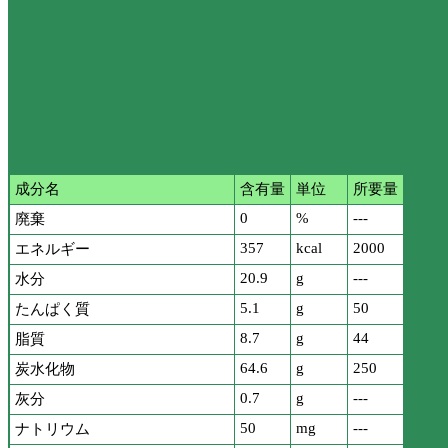
成分名
含有量
単位
所要量
0
%
---
廃棄
357
kcal
2000
エネルギー
20.9
g
---
水分
5.1
g
50
たんぱく質
8.7
g
44
脂質
64.6
g
250
炭水化物
0.7
g
---
灰分
50
mg
---
ナトリウム