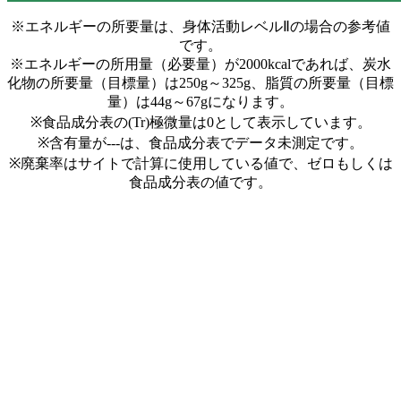
※エネルギーの所要量は、身体活動レベルⅡの場合の参考値
です。
※エネルギーの所用量（必要量）が2000kcalであれば、炭水
化物の所要量（目標量）は250g～325g、脂質の所要量（目標
量）は44g～67gになります。
※食品成分表の(Tr)極微量は0として表示しています。
※含有量が---は、食品成分表でデータ未測定です。
※廃棄率はサイトで計算に使用している値で、ゼロもしくは
食品成分表の値です。