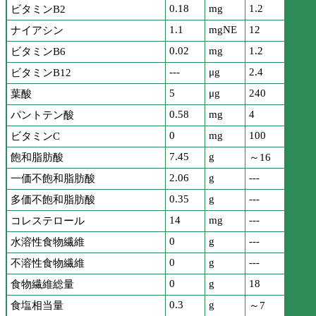
0.18
mg
1.2
ビタミンB2
1.1
mgNE
12
ナイアシン
0.02
mg
1.2
ビタミンB6
---
μg
2.4
ビタミンB12
5
μg
240
葉酸
0.58
mg
4
パントテン酸
0
mg
100
ビタミンC
7.45
g
飽和脂肪酸
～16
2.06
g
---
一価不飽和脂肪酸
0.35
g
---
多価不飽和脂肪酸
14
mg
---
コレステロール
0
g
---
水溶性食物繊維
0
g
---
不溶性食物繊維
0
g
18
食物繊維総量
0.3
g
食塩相当量
～7