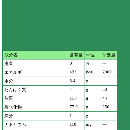
成分名
含有量
単位
所要量
0
%
---
廃棄
433
kcal
2000
エネルギー
5.4
g
---
水分
4
g
50
たんぱく質
11.7
g
44
脂質
77.9
g
250
炭水化物
1
g
---
灰分
110
mg
---
ナトリウム