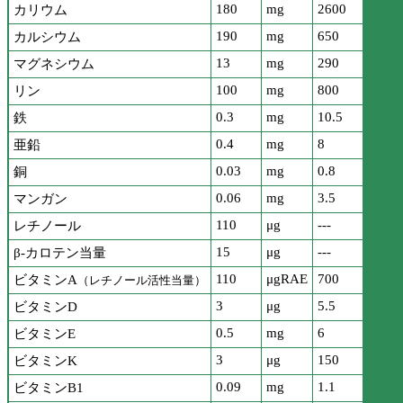
180
mg
2600
カリウム
190
mg
650
カルシウム
13
mg
290
マグネシウム
100
mg
800
リン
0.3
mg
10.5
鉄
0.4
mg
8
亜鉛
0.03
mg
0.8
銅
0.06
mg
3.5
マンガン
110
μg
---
レチノール
15
μg
---
β-カロテン当量
110
μgRAE
700
ビタミンA
（レチノール活性当量）
3
μg
5.5
ビタミンD
0.5
mg
6
ビタミンE
3
μg
150
ビタミンK
0.09
mg
1.1
ビタミンB1