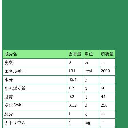
成分名
含有量
単位
所要量
0
%
---
廃棄
131
kcal
2000
エネルギー
66.4
g
---
水分
1.2
g
50
たんぱく質
0.2
g
44
脂質
31.2
g
250
炭水化物
1
g
---
灰分
4
mg
---
ナトリウム