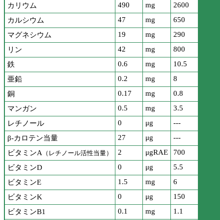
490
mg
2600
カリウム
47
mg
650
カルシウム
19
mg
290
マグネシウム
42
mg
800
リン
0.6
mg
10.5
鉄
0.2
mg
8
亜鉛
0.17
mg
0.8
銅
0.5
mg
3.5
マンガン
0
μg
---
レチノール
27
μg
---
β-カロテン当量
2
μgRAE
700
ビタミンA
（レチノール活性当量）
0
μg
5.5
ビタミンD
1.5
mg
6
ビタミンE
0
μg
150
ビタミンK
0.1
mg
1.1
ビタミンB1