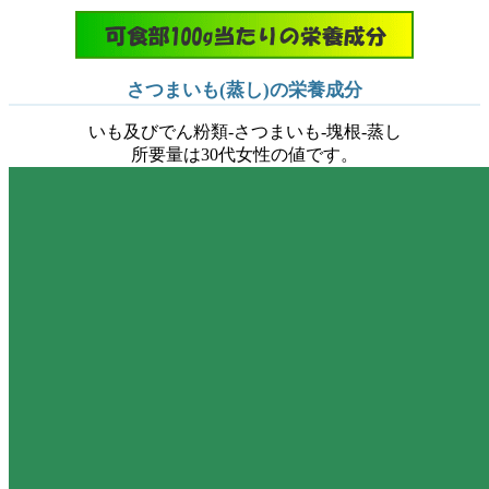
さつまいも(蒸し)の栄養成分
いも及びでん粉類-さつまいも-塊根-蒸し
所要量は30代女性の値です。