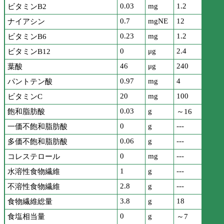
0.03
mg
1.2
ビタミンB2
0.7
mgNE
12
ナイアシン
0.23
mg
1.2
ビタミンB6
0
μg
2.4
ビタミンB12
46
μg
240
葉酸
0.97
mg
4
パントテン酸
20
mg
100
ビタミンC
0.03
g
飽和脂肪酸
～16
0
g
---
一価不飽和脂肪酸
0.06
g
---
多価不飽和脂肪酸
0
mg
---
コレステロール
1
g
---
水溶性食物繊維
2.8
g
---
不溶性食物繊維
3.8
g
18
食物繊維総量
0
g
食塩相当量
～7