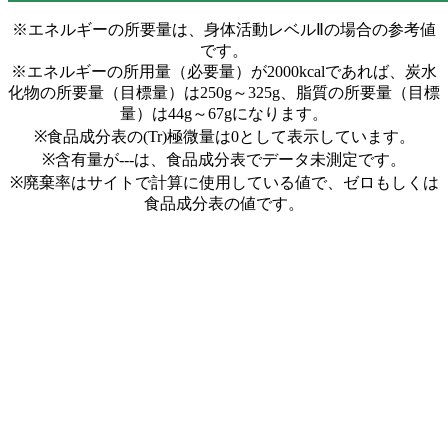
※エネルギーの所要量は、身体活動レベルⅡの場合の参考値
です。
※エネルギーの所用量（必要量）が2000kcalであれば、炭水
化物の所要量（目標量）は250g～325g、脂質の所要量（目標
量）は44g～67gになります。
※食品成分表の(Tr)極微量は0として表示しています。
※含有量が---は、食品成分表でデータ未測定です。
※廃棄率はサイトで計算に使用している値で、ゼロもしくは
食品成分表の値です。