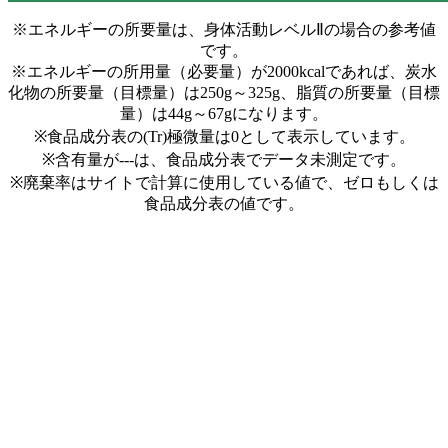
※エネルギーの所要量は、身体活動レベルⅡの場合の参考値
です。
※エネルギーの所用量（必要量）が2000kcalであれば、炭水
化物の所要量（目標量）は250g～325g、脂質の所要量（目標
量）は44g～67gになります。
※食品成分表の(Tr)極微量は0として表示しています。
※含有量が---は、食品成分表でデータ未測定です。
※廃棄率はサイトで計算に使用している値で、ゼロもしくは
食品成分表の値です。