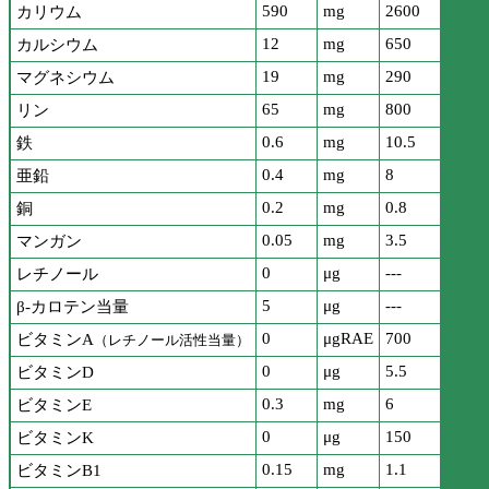
590
mg
2600
カリウム
12
mg
650
カルシウム
19
mg
290
マグネシウム
65
mg
800
リン
0.6
mg
10.5
鉄
0.4
mg
8
亜鉛
0.2
mg
0.8
銅
0.05
mg
3.5
マンガン
0
μg
---
レチノール
5
μg
---
β-カロテン当量
0
μgRAE
700
ビタミンA
（レチノール活性当量）
0
μg
5.5
ビタミンD
0.3
mg
6
ビタミンE
0
μg
150
ビタミンK
0.15
mg
1.1
ビタミンB1