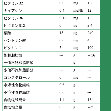
0.05
mg
1.2
ビタミンB2
0.4
mgNE
12
ナイアシン
0.11
mg
1.2
ビタミンB6
0
μg
2.4
ビタミンB12
13
μg
240
葉酸
0.85
mg
4
パントテン酸
7
mg
100
ビタミンC
---
g
飽和脂肪酸
～16
---
g
---
一価不飽和脂肪酸
---
g
---
多価不飽和脂肪酸
0
mg
---
コレステロール
0.6
g
---
水溶性食物繊維
0.8
g
---
不溶性食物繊維
1.4
g
18
食物繊維総量
0
g
食塩相当量
～7