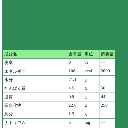
成分名
含有量
単位
所要量
0
%
---
廃棄
108
kcal
2000
エネルギー
71.1
g
---
水分
4.5
g
50
たんぱく質
0.5
g
44
脂質
22.6
g
250
炭水化物
1.3
g
---
灰分
5
mg
---
ナトリウム