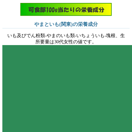
やまといも(関東)の栄養成分
いも及びでん粉類-やまのいも類-いちょういも-塊根、生
所要量は30代女性の値です。