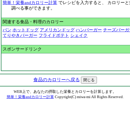
簡単！栄養andカロリー計算
でレシピを入力すると、 カロリーと
調べる事ができます。
関連する食品・料理のカロリー
パン
ホットドッグ
アメリカンドッグ
ハンバーガー
チーズバーガ
てりやきバーガー
フライドポテト
シェイク
スポンサードリンク
食品のカロリーへ戻る
WEB上で、あなたの摂取した栄養とカロリーを計算します。
簡単！栄養andカロリー計算
Copyright(C) miwa-mi All Rights Reserved.