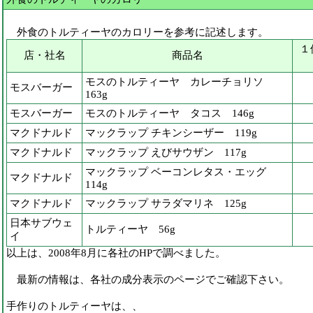
外食のトルティーヤのカロリーを参考に記述します。
１
店・社名
商品名
モスのトルティーヤ カレーチョリソ
モスバーガー
163g
モスバーガー
モスのトルティーヤ タコス 146g
マクドナルド
マックラップ チキンシーザー 119g
マクドナルド
マックラップ えびサウザン 117g
マックラップ ベーコンレタス・エッグ
マクドナルド
114g
マクドナルド
マックラップ サラダマリネ 125g
日本サブウェ
トルティーヤ 56g
イ
以上は、2008年8月に各社のHPで調べました。
最新の情報は、各社の成分表示のページでご確認下さい。
手作りのトルティーヤは、、