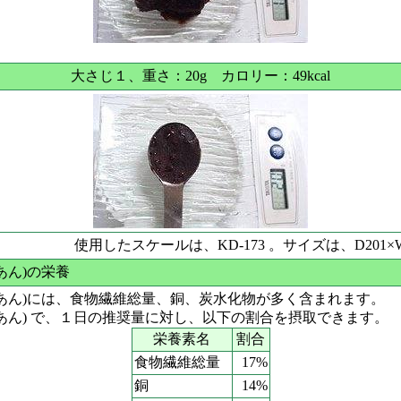
大さじ１、重さ：20g カロリー：49kcal
使用したスケールは、KD-173 。サイズは、D201×W
あん)の栄養
あん)には、食物繊維総量、銅、炭水化物が多く含まれます。
あん) で、１日の推奨量に対し、以下の割合を摂取できます。
栄養素名
割合
食物繊維総量
17%
銅
14%