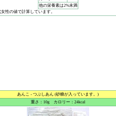
他の栄養素は2%未満
代女性の値で計算しています。
あんこ - つぶしあん (砂糖が入っています。)
重さ：10g カロリー：24kcal