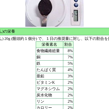
ん)の栄養
ん) 20g (饅頭約１個分) で、１日の推奨量に対し、以下の割合
栄養素名
割合
食物繊維総量
8%
銅
7%
鉄
5%
たんぱく質
4%
亜鉛
3%
ビタミンK
2%
マグネシウム
2%
炭水化物
2%
リン
2%
カロリー
2%