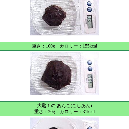
重さ：100g カロリー：155kcal
大匙１の あんこ(こしあん)
重さ：20g カロリー：31kcal