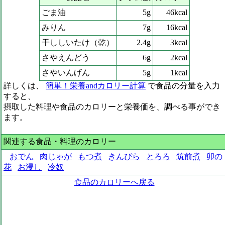
ごま油
5g
46kcal
みりん
7g
16kcal
干ししいたけ（乾）
2.4g
3kcal
さやえんどう
6g
2kcal
さやいんげん
5g
1kcal
詳しくは、
簡単！栄養andカロリー計算
で食品の分量を入力
すると、
摂取した料理や食品のカロリーと栄養価を、調べる事ができ
ます。
関連する食品・料理のカロリー
おでん
肉じゃが
もつ煮
きんぴら
とろろ
筑前煮
卯の
花
お浸し
冷奴
食品のカロリーへ戻る