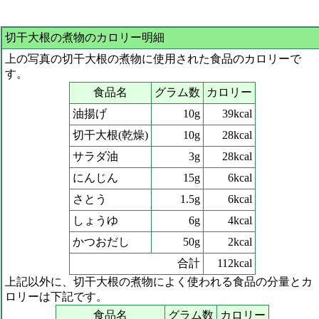
切干大根の煮物のカロリー明細
上の写真の切干大根の煮物に使用された食品のカロリーで
す。
食品名
グラム数
カロリー
油揚げ
10g
39kcal
切干大根(乾燥)
10g
28kcal
サラダ油
3g
28kcal
にんじん
15g
6kcal
さとう
1.5g
6kcal
しょうゆ
6g
4kcal
かつおだし
50g
2kcal
合計
112kcal
上記以外に、切干大根の煮物によく使われる食品の分量とカ
ロリーは下記です。
食品名
グラム数
カロリー